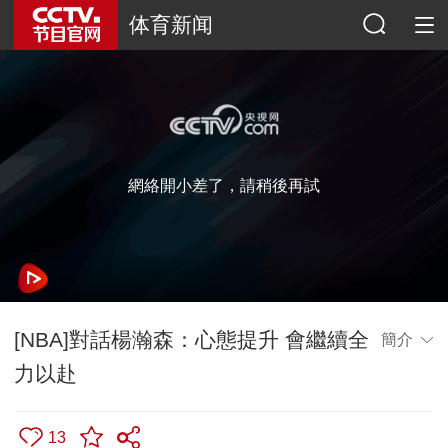
体育新闻
網絡開小差了，請稍後再試
[NBA]對話楊瀚森：心態提升 會繼續全
簡介
力以赴
13