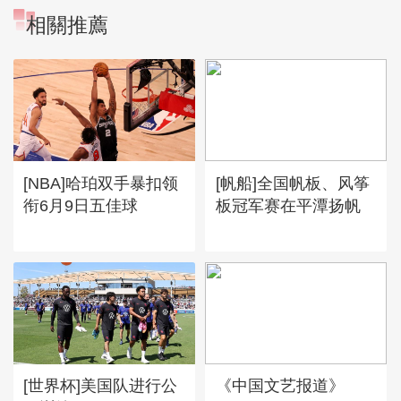
相關推薦
[NBA]哈珀双手暴扣领
[帆船]全国帆板、风筝
衔6月9日五佳球
板冠军赛在平潭扬帆
[世界杯]美国队进行公
《中国文艺报道》