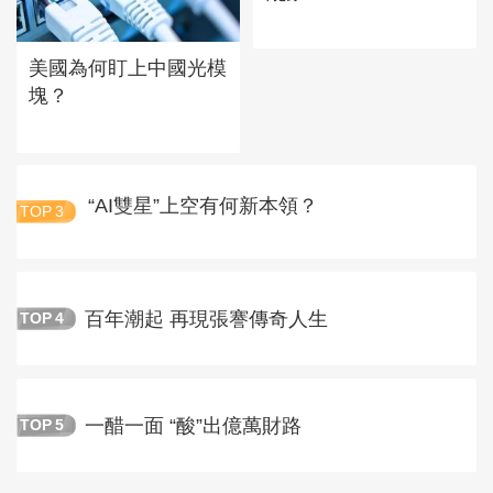
美國為何盯上中國光模
塊？
“AI雙星”上空有何新本領？
TOP
3
百年潮起 再現張謇傳奇人生
TOP
4
一醋一面 “酸”出億萬財路
TOP
5