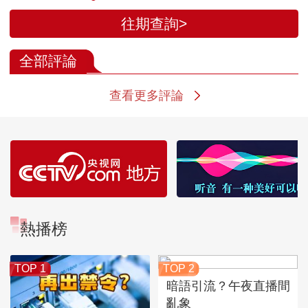
往期查詢>
全部評論
查看更多評論
熱播榜
TOP 1
TOP 2
暗語引流？午夜直播間
亂象