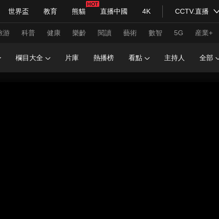
世界盃
教育
熊貓
直播中國
4K
CCTV.直播
式妙語
主持人
下載央視影音
熱解讀
天天學習
旅游
科普
健康
樂齡
閱讀
藝術
數智
5G
産業+
欄目大全
片庫
熱播榜
看點
主持人
全部
紀錄片網
國家大劇院
大型活動
科技
法治
文娛
人物
公益
圖片
習式妙語
央視快評
央視網評
光華銳評
鋒面
頻道
VR/AR
4K專區
全景新聞
請入列
人生第一次
人生第二次
年冬奧會
CBA
NBA
中超
國足
國際足球
網球
綜
體育江湖
文化體育
冰雪道路
足球道路