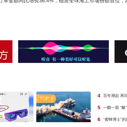
訂單金額同比增長36.4%，穩居全球海工市場份額首位
4
百年潮起 再
TOP 3
5
一醋一面 “酸
6
“蜜蜂博士”