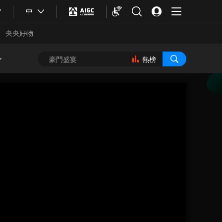
中
央央好物
熱榜
合體育
亞冬會