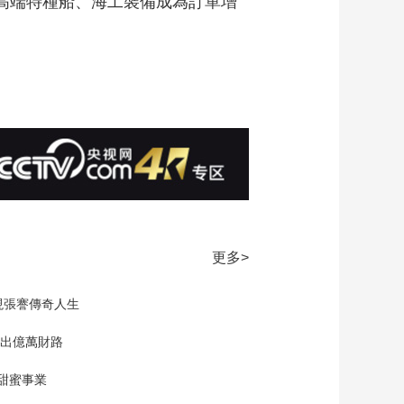
，高端特種船、海工裝備成為訂單增
更多>
現張謇傳奇人生
”出億萬財路
的甜蜜事業