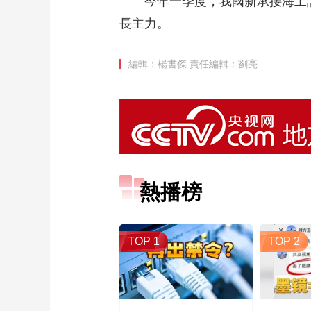
今年一季度，我國新承接海工
長主力。
編輯：楊書傑
責任編輯：劉亮
熱播榜
TOP 1
TOP 2