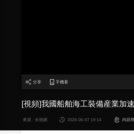
財經
教育
鄉村振興
生態環境
一帶一路
大國智造
大國展會
大國保險
雲頂對話
CCTV.節目官網
直播
節目單
欄目
片庫
分享
手機看
[視頻]我國船舶海工裝備産業加
來源 : 央視網
2026-06-07 19:14
內容