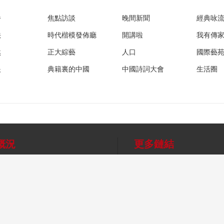
播
焦點訪談
晚間新聞
經典咏
法
時代楷模發佈廳
開講啦
我有傳
然
正大綜藝
人口
國際藝
眼
典籍裏的中國
中國詩詞大會
生活圈
概況
更多鏈結
互聯網電視
網上有害信息舉報專區
音
手機電視
辟謠平台
法律顧問
媒
幫助中心
望海熱線
人才招聘