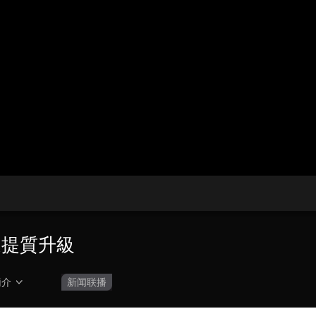
央博
非遺
文化
旅游
科普
健康
樂齡
閱讀
雲起
超級工廠
智敬中國
全民健康
顏選攻略
海洋
收視榜
總台企業白名單
速提質升級
簡介
新闻联播