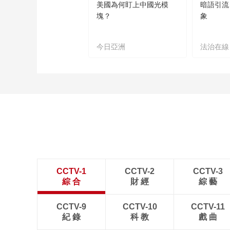
美國為何盯上中國光模
暗語引流
塊？
象
今日亞洲
法治在線
CCTV-1
CCTV-2
CCTV-3
綜 合
財 經
綜 藝
CCTV-9
CCTV-10
CCTV-11
紀 錄
科 教
戲 曲