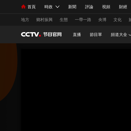
首頁
時政
新聞
評論
視頻
財經
人民領袖習近平
直播
海外頻道
片庫
iPanda
欄目大全
聯播+
English
中國領導人
節目單
Монгол
聽音
央視快評
微視頻
習
地方
鄉村振興
生態
一帶一路
央博
文化
直播
節目單
頻道大全
總台春晚
網絡春晚
共産黨員網
秧紀錄
新聞
國內
國際
評論
經濟
軍事
人民領袖習近平
聯播+
熱解讀
天天學習
視頻
小央視頻
小央直播
直播中國
熊貓
現場
前線
比劃
快看
藍海中國
新兵
體育
直播
競猜
2026年世界盃
2026
VIP會員
CCTV奧林匹克頻道
生活體育大會