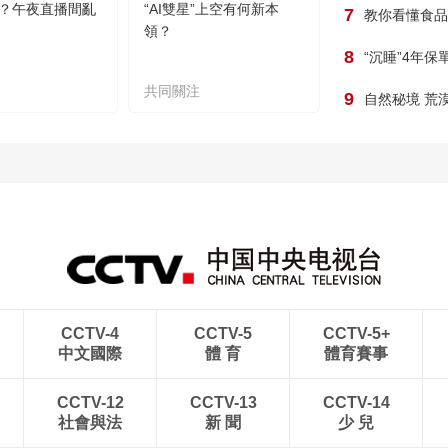
？午夜直播間亂
“AI雙星”上空有何新本
7
教你看懂食品
領？
8
“沉睡”4年
共同關注
9
自然秘境 荒
CCTV-4
CCTV-5
CCTV-5+
中文國際
體 育
體育賽事
CCTV-12
CCTV-13
CCTV-14
社會與法
新 聞
少 兒