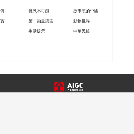
流傳
挑戰不可能
故事裏的中國
家寶
第一動畫樂園
動物世界
苑
生活提示
中華民族
關於我們
智媒學院
成果發佈
智慧媒體
智慧政務
智慧教育
合作諮詢 >