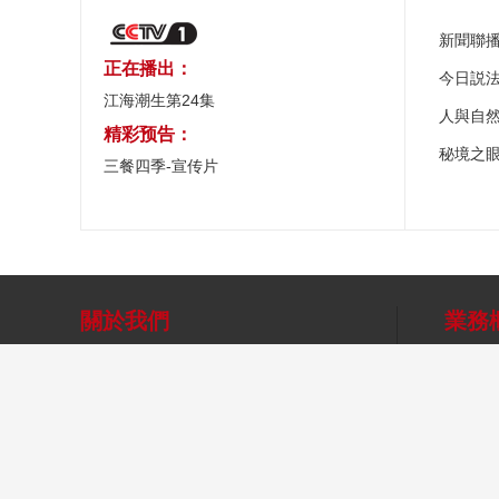
新聞聯
正在播出：
今日説
江海潮生第24集
人與自
精彩预告：
秘境之
三餐四季-宣传片
關於我們
業務
總台之聲
總台總經理室
央視網
關於CCTV.com
象舞廣告
央視影
網站聲明
移動傳