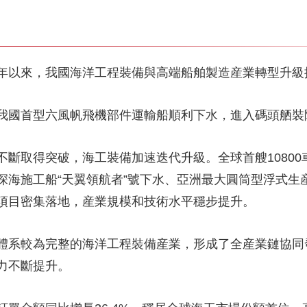
年以來，我國海洋工程裝備與高端船舶製造産業轉型升級
我國首型六風帆飛機部件運輸船順利下水，進入碼頭舾裝
斷取得突破，海工裝備加速迭代升級。全球首艘10800
深海施工船“天翼領航者”號下水、亞洲最大圓筒型浮式生
項目密集落地，産業規模和技術水平穩步提升。
體系較為完整的海洋工程裝備産業，形成了全産業鏈協同
力不斷提升。