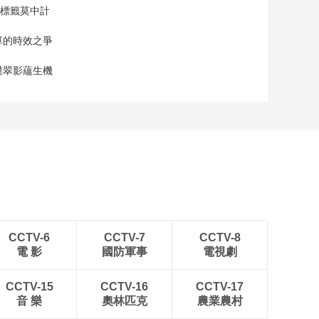
標籤莫中計
保單的時效之爭
漠翠影蘊生機
CCTV-6
CCTV-7
CCTV-8
電 影
國防軍事
電視劇
CCTV-15
CCTV-16
CCTV-17
音 樂
奧林匹克
農業農村