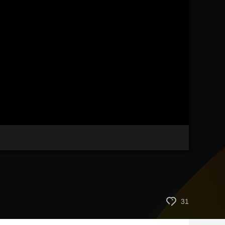
藝術
汽車
數智
5G
産業+
時尚
天氣
才藝
網展
央央好物
31