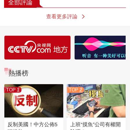
全部評論
查看更多評論
熱播榜
TOP 1
TOP 2
反制美國！中方公佈5
上班“摸魚”公司有權開