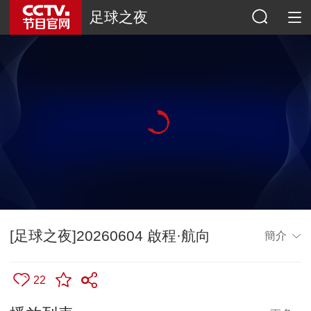
足球之夜
[足球之夜]20260604 啟程·航向
簡介
22