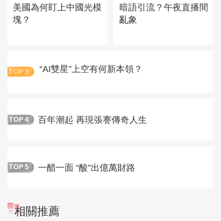
美國為何盯上中國光模
暗語引流？午夜直播間
塊？
亂象
“AI雙星”上空有何新本領？
TOP
3
百年潮起 再現張謇傳奇人生
TOP
4
一醋一面 “酸”出億萬財路
TOP
5
相關推薦