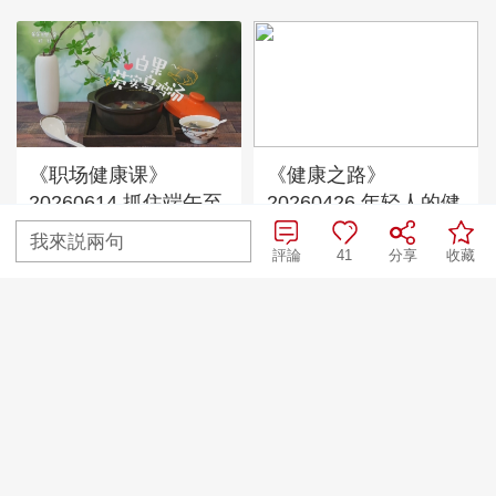
《职场健康课》
《健康之路》
20260614 抓住端午至
20260426 年轻人的健
阳时 补好身体两处漏
康危机 4
我來説兩句
評論
41
分享
收藏
《健康中国》
《夕阳红》 20260724
20260531 “炎”外之音
伏天养生正当时（2）