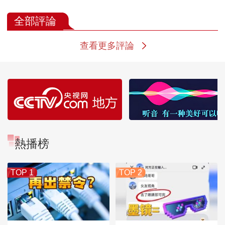
贴秋膘？这几道药膳
仁 补津正当时
动作 告别“手机
请收好
全部評論
查看更多評論
熱播榜
TOP 1
TOP 2