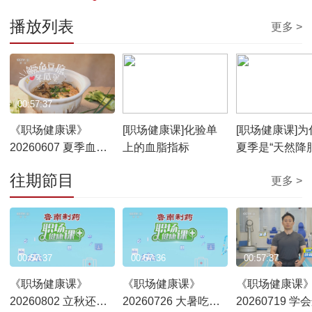
播放列表
更多 >
00:57:37
00:03:29
00:04:00
《职场健康课》
[职场健康课]化验单
[职场健康课]为
20260607 夏季血脂
上的血脂指标
夏季是“天然降
的“危”与“机”
季”？
往期節目
更多 >
00:57:37
00:57:36
00:57:37
《职场健康课》
《职场健康课》
《职场健康课
20260802 立秋还在
20260726 大暑吃三
20260719 学