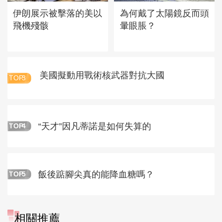
伊朗展示被擊落的美以
為何戴了太陽鏡反而頭
飛機殘骸
暈眼脹？
美國擬動用戰術核武器對抗大國
TOP
3
“天才”因凡蒂諾是如何失算的
TOP
4
飯後踮腳尖真的能降血糖嗎？
TOP
5
相關推薦