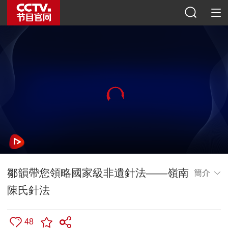
鄒韻帶您領略國家級非遺針法——嶺南
簡介
陳氏針法
48