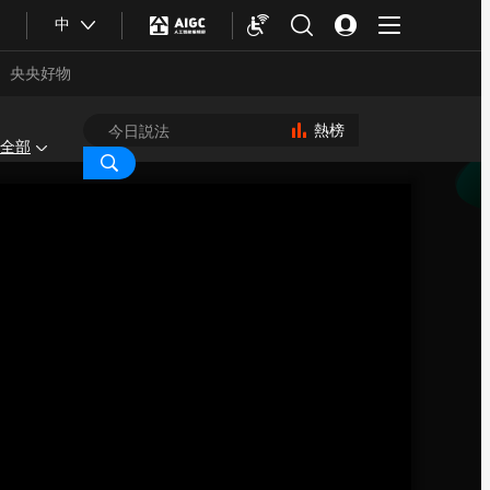
中
央央好物
熱榜
全部
合體育
亞冬會