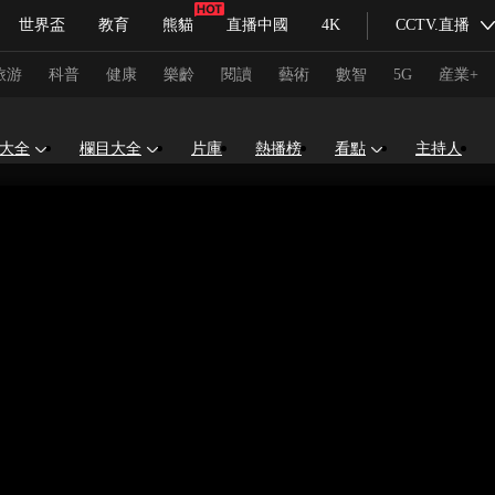
世界盃
教育
熊貓
直播中國
4K
CCTV.直播
式妙語
主持人
下載央視影音
熱解讀
天天學習
旅游
科普
健康
樂齡
閱讀
藝術
數智
5G
産業+
大全
欄目大全
片庫
熱播榜
看點
主持人
紀錄片網
國家大劇院
大型活動
科技
法治
文娛
人物
公益
圖片
習式妙語
央視快評
央視網評
光華銳評
鋒面
頻道
VR/AR
4K專區
全景新聞
請入列
人生第一次
人生第二次
冬奧會
CBA
NBA
中超
國足
國際足球
網球
綜
體育江湖
文化體育
冰雪道路
足球道路