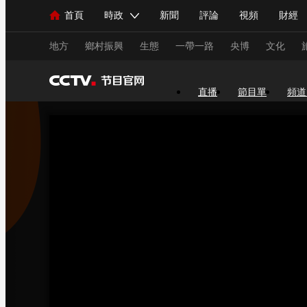
首頁
時政
新聞
評論
視頻
財經
人民領袖習近平
直播
海外頻道
片庫
iPanda
欄目大全
聯播+
English
中國領導人
節目單
Монгол
聽音
央視快評
微視頻
習
地方
鄉村振興
生態
一帶一路
央博
文化
直播
節目單
頻道
總台春晚
網絡春晚
共産黨員網
秧紀錄
新聞
國內
國際
評論
經濟
軍事
人民領袖習近平
聯播+
熱解讀
天天學習
視頻
小央視頻
小央直播
直播中國
熊貓
現場
前線
比劃
快看
藍海中國
新兵
體育
直播
競猜
2026年世界盃
2026年
VIP會員
CCTV奧林匹克頻道
生活體育大會