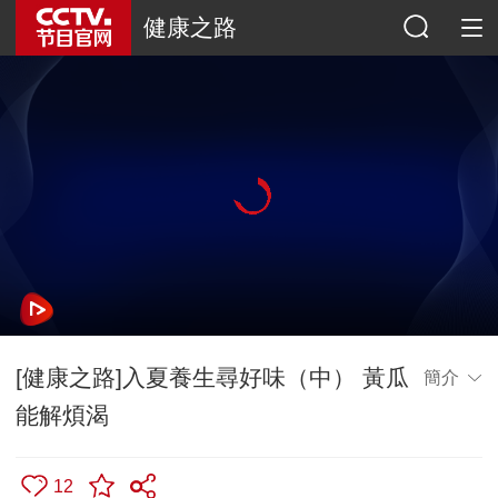
健康之路
[健康之路]入夏養生尋好味（中） 黃瓜
簡介
能解煩渴
12