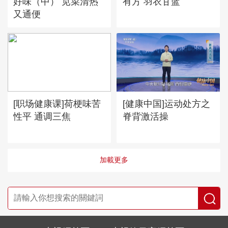
好味（中） 苋菜清热
有方 羽衣甘蓝
又通便
[职场健康课]荷梗味苦
[健康中国]运动处方之
性平 通调三焦
脊背激活操
加載更多