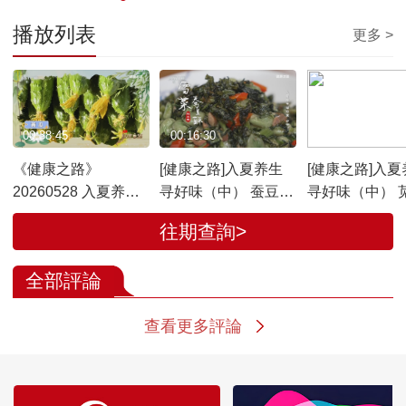
播放列表
更多 >
00:38:45
00:16:30
00:06:13
《健康之路》
[健康之路]入夏养生
[健康之路]入夏
20260528 入夏养生
寻好味（中） 蚕豆益
寻好味（中） 
寻好味（中）
脾胃
热又通便
往期查詢>
全部評論
查看更多評論