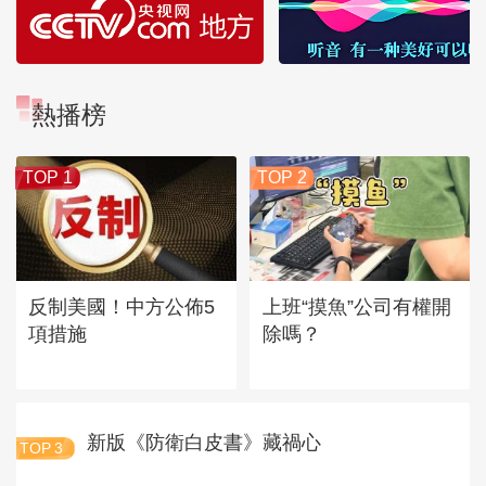
熱播榜
TOP 1
TOP 2
反制美國！中方公佈5
上班“摸魚”公司有權開
項措施
除嗎？
新版《防衛白皮書》藏禍心
TOP
3