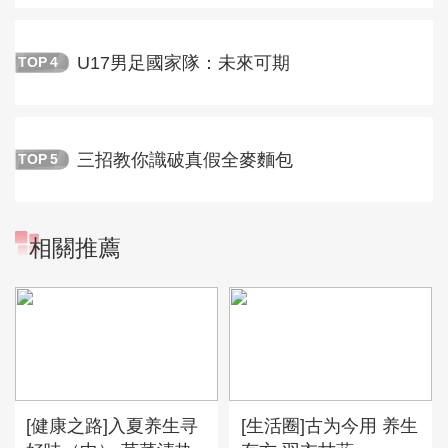
U17男足國家隊：未來可期
TOP
4
三招教你識破真假全麥麵包
TOP
5
相關推薦
[健康之路]入夏养生寻
[生活圈]古为今用 养生