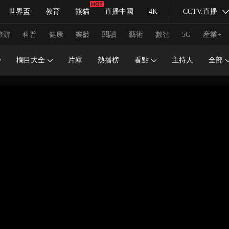
世界盃
教育
熊貓
直播中國
4K
CCTV.直播
式妙語
主持人
下載央視影音
熱解讀
天天學習
旅游
科普
健康
樂齡
閱讀
藝術
數智
5G
産業+
欄目大全
片庫
熱播榜
看點
主持人
全部
紀錄片網
國家大劇院
大型活動
科技
法治
文娛
人物
公益
圖片
習式妙語
央視快評
央視網評
光華銳評
鋒面
頻道
VR/AR
4K專區
全景新聞
請入列
人生第一次
人生第二次
冬奧會
CBA
NBA
中超
國足
國際足球
網球
綜
體育江湖
文化體育
冰雪道路
足球道路