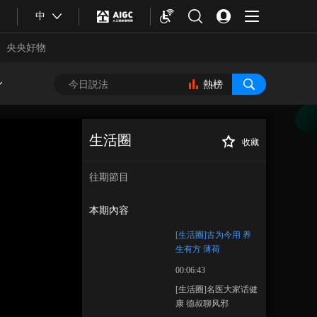
中
央央好物
熱榜
生活圈
收藏
[生活圈]古为今用
正在播放
养生有方 薄荷
往期節目
本期內容
[生活圈]古为今用 养
生有方 薄荷
00:06:43
合體育
亞冬會
[生活圈]名医大家话健
康 德叔聊风邪