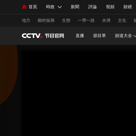
首頁
時政
新聞
評論
視頻
財經
人民領袖習近平
直播
海外頻道
片庫
iPanda
欄目大全
聯播+
English
中國領導人
節目單
Монгол
聽音
央視快評
微視頻
習
地方
鄉村振興
生態
一帶一路
央博
文化
直播
節目單
頻道大全
總台春晚
網絡春晚
共産黨員網
秧紀錄
新聞
國內
國際
評論
經濟
軍事
人民領袖習近平
聯播+
熱解讀
天天學習
視頻
小央視頻
小央直播
直播中國
熊貓
現場
前線
比劃
快看
藍海中國
新兵
體育
直播
競猜
2026年世界盃
2026年
VIP會員
CCTV奧林匹克頻道
生活體育大會