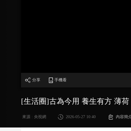
財經
教育
鄉村振興
生態環境
一帶一路
大國智造
大國展會
大國保險
雲頂對話
CCTV.節目官網
直播
節目單
欄目
片庫
分享
手機看
[生活圈]古為今用 養生有方 薄荷
來源 : 央視網
2026-05-27 10:40
內容簡