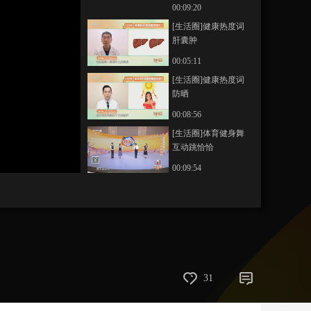
00:09:20
藝術
汽車
數智
5G
産業+
[生活圈]健康热度词
肝囊肿
時尚
天氣
才藝
網展
央央好物
00:05:11
[生活圈]健康热度词
防晒
00:08:56
[生活圈]体育健身舞
互动跳恰恰
00:09:54
31