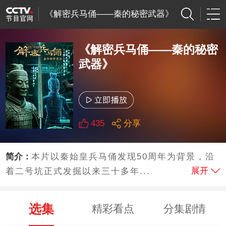
《解密兵马俑——秦的秘密武器》
《解密兵马俑——秦的秘密
武器》
435
分享
简介：
本片以秦始皇兵马俑发现50周年为背景，沿
展开
着二号坑正式发掘以来三十多年...
选集
精彩看点
分集剧情