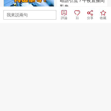
暗語引流？午夜直播間
亂象
我來説兩句
評論
11
分享
收藏
美國為何盯上中國光模
塊？
“AI雙星”上空有何新本領？
TOP
3
百年潮起 再現張謇傳奇人生
TOP
4
一醋一面 “酸”出億萬財路
TOP
5