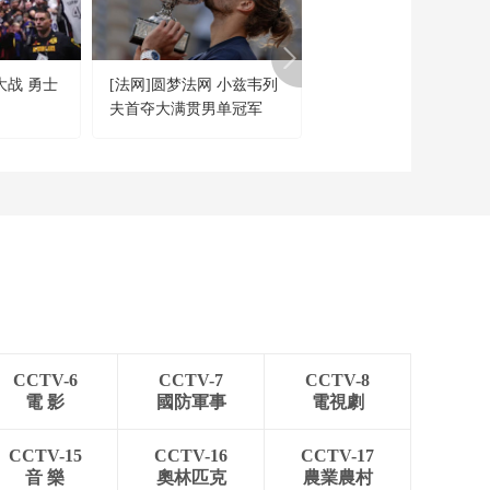
大战 勇士
[法网]圆梦法网 小兹韦列
[英超]曼城客场战胜切
夫首夺大满贯男单冠军
西
CCTV-6
CCTV-7
CCTV-8
電 影
國防軍事
電視劇
CCTV-15
CCTV-16
CCTV-17
音 樂
奧林匹克
農業農村