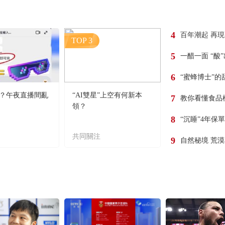
4
百年潮起 再
TOP 3
5
一醋一面 “酸
6
“蜜蜂博士”的
？午夜直播間亂
“AI雙星”上空有何新本
7
教你看懂食品
領？
8
“沉睡”4年保
共同關注
9
自然秘境 荒