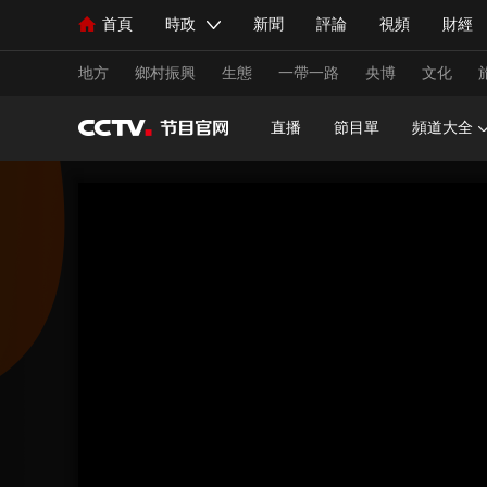
首頁
時政
新聞
評論
視頻
財經
人民領袖習近平
直播
海外頻道
片庫
iPanda
欄目大全
聯播+
English
中國領導人
節目單
Монгол
聽音
央視快評
微視頻
習
地方
鄉村振興
生態
一帶一路
央博
文化
直播
節目單
頻道大全
總台春晚
網絡春晚
共産黨員網
秧紀錄
新聞
國內
國際
評論
經濟
軍事
人民領袖習近平
聯播+
熱解讀
天天學習
視頻
小央視頻
小央直播
直播中國
熊貓
現場
前線
比劃
快看
藍海中國
新兵
體育
直播
競猜
2026年世界盃
2026年
VIP會員
CCTV奧林匹克頻道
生活體育大會