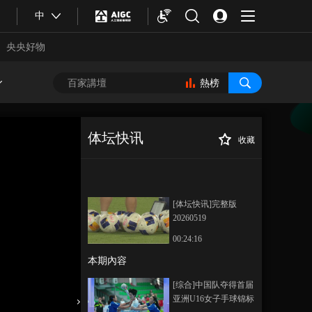
中
央央好物
熱榜
体坛快讯
收藏
[国际足球]巴西队
正在播放
公布26人世界杯名单 内马尔入
选
[体坛快讯]完整版
20260519
00:24:16
本期內容
合體育
亞冬會
[综合]中国队夺得首届
亚洲U16女子手球锦标