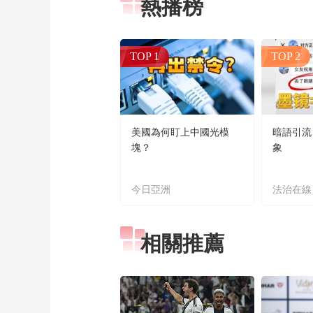
熱播榜
TOP 1
TOP 2
美國為何盯上中國光模
暗語引流
塊？
象
今日亞洲
法治在線
相關推薦