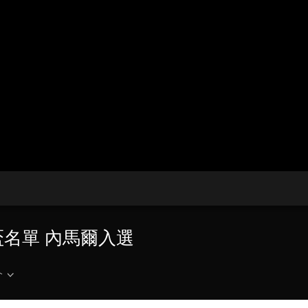
央博
非遺
文化
旅游
科普
健康
樂齡
閱讀
雲起
超級工廠
智敬中國
全民健康
顏選攻略
海洋
收視榜
總台企業白名單
盃名單 內馬爾入選
介