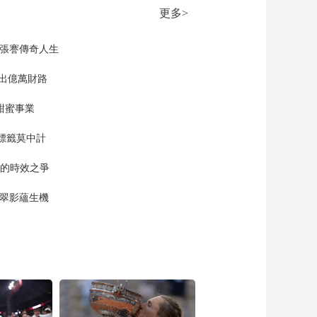
更多>
現張謇傳奇人生
”出億萬財路
甜蜜事業
標籤莫中計
單的時效之爭
漠翠影蘊生機