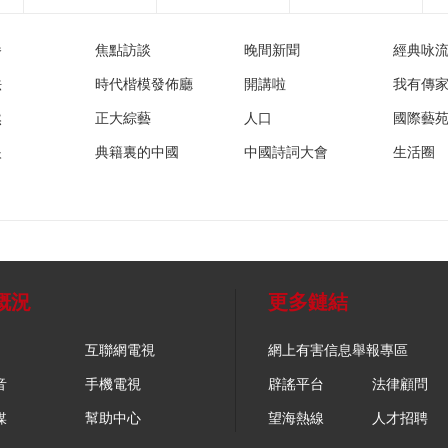
播
焦點訪談
晚間新聞
經典咏
法
時代楷模發佈廳
開講啦
我有傳
然
正大綜藝
人口
國際藝
眼
典籍裏的中國
中國詩詞大會
生活圈
概況
更多鏈結
互聯網電視
網上有害信息舉報專區
音
手機電視
辟謠平台
法律顧問
媒
幫助中心
望海熱線
人才招聘