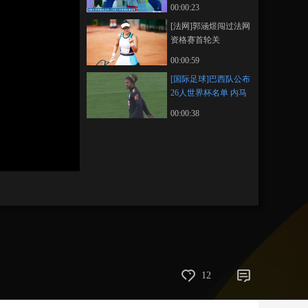
赛冠军
00:00:23
藝術
汽車
數智
5G
産業+
[法网]郭涵煜闯过法网
资格赛首轮关
時尚
天氣
才藝
網展
央央好物
00:00:59
[国际足球]巴西队公布
26人世界杯名单 内马
尔入选
00:00:38
12