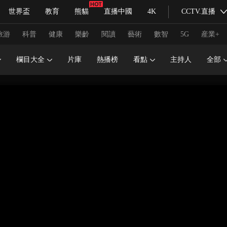
世界盃
教育
熊貓
直播中國
4K
CCTV.直播
式妙語
主持人
下載央視影音
熱解讀
天天學習
旅游
科普
健康
樂齡
閱讀
藝術
數智
5G
産業+
欄目大全
片庫
熱播榜
看點
主持人
全部
紀錄片網
國家大劇院
大型活動
科技
法治
文娛
人物
公益
圖片
習式妙語
央視快評
央視網評
光華銳評
鋒面
頻道
VR/AR
4K專區
全景新聞
請入列
人生第一次
人生第二次
冬奧會
CBA
NBA
中超
國足
國際足球
網球
綜
體育江湖
文化體育
冰雪道路
足球道路