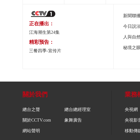
新聞聯
正在播出：
今日説
江海潮生第24集
人與自
精彩预告：
秘境之
三餐四季-宣传片
關於我們
業務
總台之聲
總台總經理室
央視網
關於CCTV.com
象舞廣告
央視影
網站聲明
移動傳