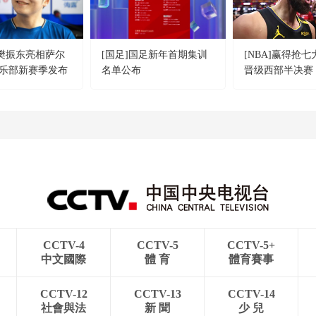
]樊振东亮相萨尔
[国足]国足新年首期集训
[NBA]赢得抢七
乐部新赛季发布
名单公布
晋级西部半决赛
CCTV-4
CCTV-5
CCTV-5+
中文國際
體 育
體育賽事
CCTV-12
CCTV-13
CCTV-14
社會與法
新 聞
少 兒