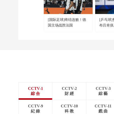
[国际足球]终结连败！德
[乒乓球
国主场战胜法国
布吕肯俱
会
CCTV-1
CCTV-2
CCTV-3
綜 合
財 經
綜 藝
CCTV-9
CCTV-10
CCTV-11
紀 錄
科 教
戲 曲