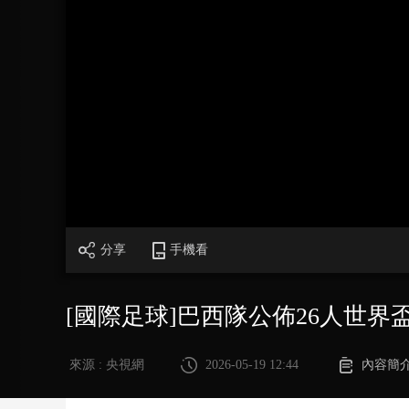
財經
教育
鄉村振興
生態環境
一帶一路
大國智造
大國展會
大國保險
雲頂對話
CCTV.節目官網
直播
節目單
欄目
片庫
分享
手機看
[國際足球]巴西隊公佈26人世界
來源 : 央視網
2026-05-19 12:44
內容簡