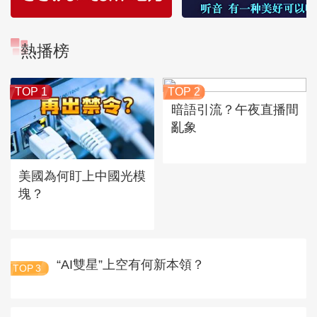
熱播榜
TOP 1
TOP 2
暗語引流？午夜直播間
亂象
美國為何盯上中國光模
塊？
“AI雙星”上空有何新本領？
TOP
3