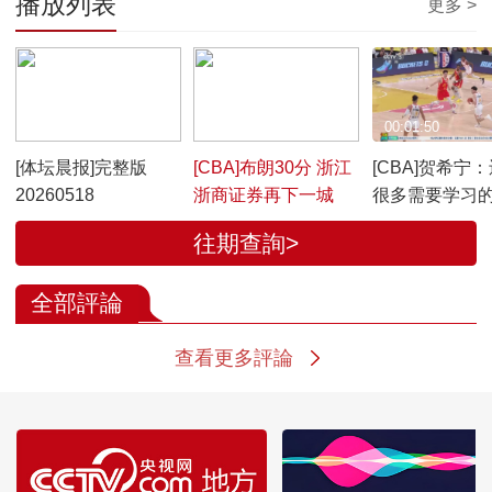
播放列表
更多 >
00:51:52
00:01:47
00:01:50
[体坛晨报]完整版
[CBA]布朗30分 浙江
[CBA]贺希宁
20260518
浙商证券再下一城
很多需要学习
往期查詢>
全部評論
查看更多評論