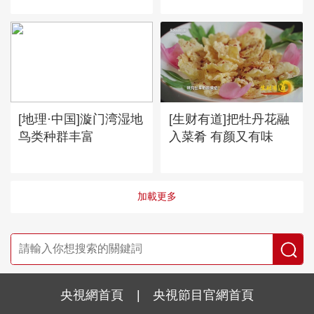
[地理·中国]漩门湾湿地
[生财有道]把牡丹花融
鸟类种群丰富
入菜肴 有颜又有味
加載更多
央視網首頁
|
央視節目官網首頁