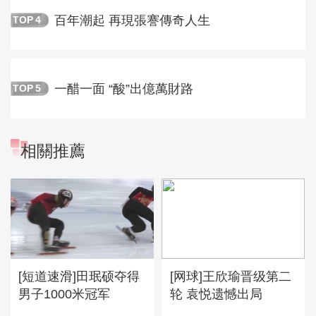
百年潮起 再現張謇傳奇人生
TOP
4
一醋一面 “酸”出億萬財路
TOP
5
相關推薦
[短道速滑]田珉硕夺得
[网球]王欣瑜晋级第二
男子1000米冠军
轮 袁悦遗憾出局