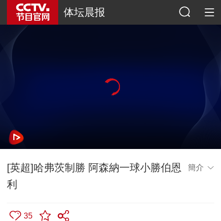
体坛晨报
[英超]哈弗茨制勝 阿森納一球小勝伯恩
簡介
利
35