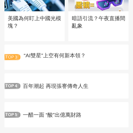
美國為何盯上中國光模
暗語引流？午夜直播間
塊？
亂象
“AI雙星”上空有何新本領？
TOP
3
百年潮起 再現張謇傳奇人生
TOP
4
一醋一面 “酸”出億萬財路
TOP
5