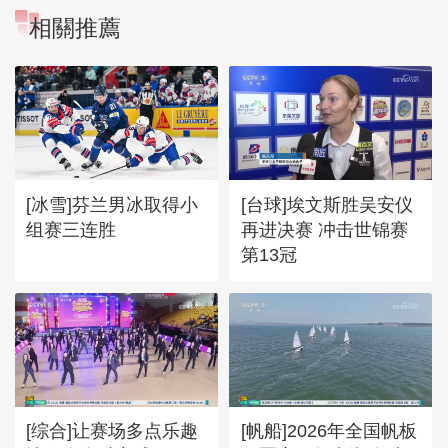
相關推薦
[冰雪]芬兰男冰取得小
[台球]埃文斯胜吴安仪
组赛三连胜
再进决赛 冲击世锦赛
第13冠
[综合]让赛场多点乐趣
[帆船]2026年全国帆板