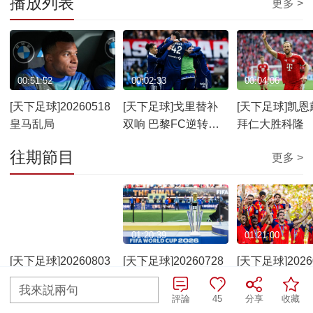
播放列表
更多 >
00:51:52
00:02:33
00:04:06
[天下足球]20260518
[天下足球]戈里替补
[天下足球]凯恩
皇马乱局
双响 巴黎FC逆转巴
拜仁大胜科隆
黎圣日耳曼
往期節目
更多 >
01:21:19
01:20:39
01:21:00
[天下足球]20260803
[天下足球]20260728
[天下足球]2026
2026年世界杯50大名
世界杯记忆
西班牙队王者
我來説兩句
场面
評論
45
分享
收藏