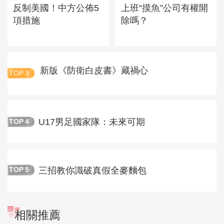
反制美國！中方公佈5
上班“摸魚”公司有權開
項措施
除嗎？
新版《防衛白皮書》藏禍心
TOP
3
U17男足國家隊：未來可期
TOP
4
三招教你識破真假全麥麵包
TOP
5
相關推薦