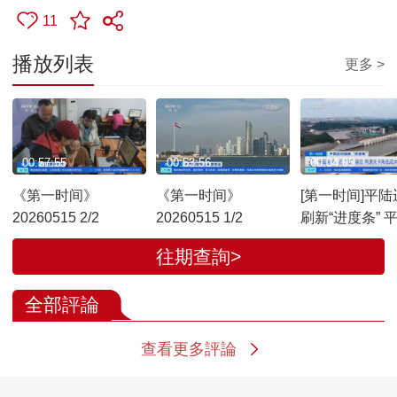
11
播放列表
更多 >
00:57:55
00:53:56
00:04:05
《第一时间》
《第一时间》
[第一时间]平陆
20260515 2/2
20260515 1/2
刷新“进度条” 
河枢纽工程持
往期查詢>
有水调试
全部評論
查看更多評論