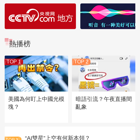
熱播榜
TOP 1
TOP 2
美國為何盯上中國光模
暗語引流？午夜直播間
塊？
亂象
“AI雙星”上空有何新本領？
TOP
3