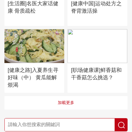
[生活圈]名医大家话健
[健康中国]运动处方之
康 骨质疏松
脊背激活操
[健康之路]入夏养生寻
[职场健康课]鲜香菇和
好味（中） 黄瓜能解
干香菇怎么挑选？
烦渴
加載更多