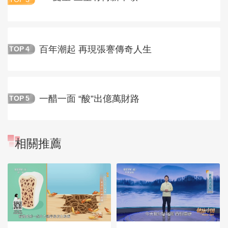
百年潮起 再現張謇傳奇人生
TOP
4
一醋一面 “酸”出億萬財路
TOP
5
相關推薦