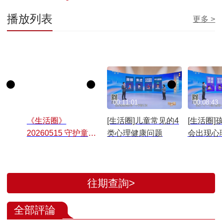
播放列表
更多 >
00:41:52
00:11:01
00:08:43
《生活圈》
[生活圈]儿童常见的4
[生活圈]
20260515 守护童心
类心理健康问题
会出现心
向阳生长
往期查詢>
全部評論