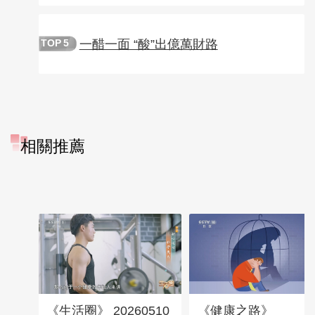
一醋一面 “酸”出億萬財路
TOP
5
相關推薦
《生活圈》 20260510
《健康之路》