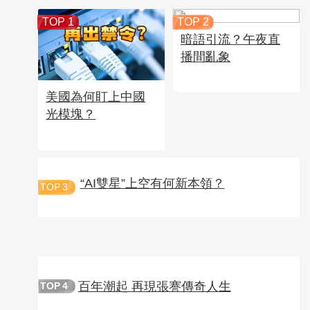
TOP 1
TOP 2
暗語引流？午夜直
播間亂象
美國為何盯上中國
光模塊？
“AI雙星”上空有何新本領？
TOP
3
百年潮起 再現張謇傳奇人生
TOP
4