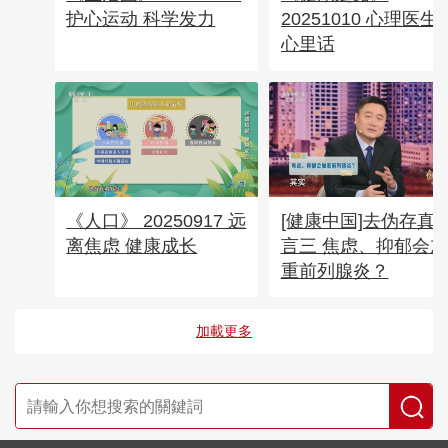
护心运动 科学发力
20251010 心理医生
心里话
《人口》 20250917 远
[健康中国]去伪存真 
离焦虑 健康成长
言三 焦虑、抑郁会加
重前列腺炎？
加載更多