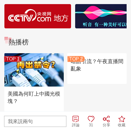
熱播榜
TOP 1
TOP 2
暗語引流？午夜直播間
亂象
美國為何盯上中國光模
塊？
TOP
3
“AI雙星”上空有何新本領？
我來説兩句
評論
31
分享
收藏