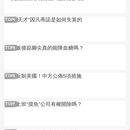
“天才”因凡蒂諾是如何失算的
TOP
4
飯後踮腳尖真的能降血糖嗎？
TOP
5
反制美國！中方公佈5項措施
TOP
6
上班“摸魚”公司有權開除嗎？
TOP
7