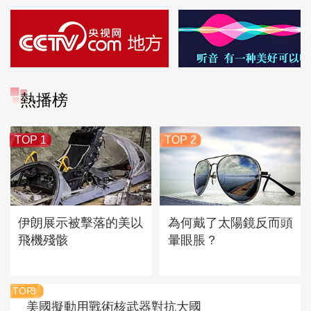
熱播榜
TOP 1
TOP 2
伊朗展示被擊落的美以
為何戴了太陽鏡反而頭
飛機殘骸
暈眼脹？
TOP
3
美國擬動用戰術核武器對抗大國