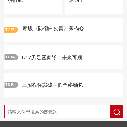
新版《防衛白皮書》藏禍心
TOP
3
U17男足國家隊：未來可期
TOP
4
三招教你識破真假全麥麵包
TOP
5