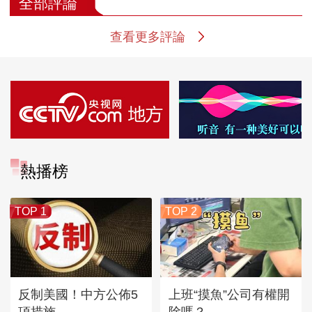
全部評論
查看更多評論
熱播榜
TOP 1
TOP 2
反制美國！中方公佈5
上班“摸魚”公司有權開
項措施
除嗎？