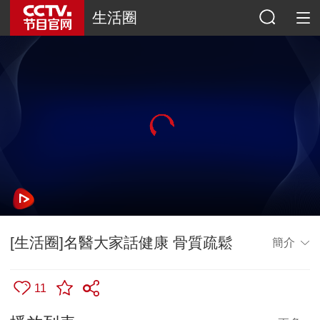
生活圈
[生活圈]名醫大家話健康 骨質疏鬆
簡介
11