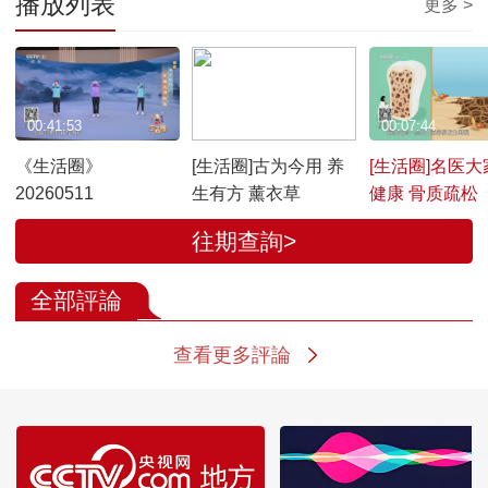
播放列表
更多 >
00:41:53
00:08:04
00:07:44
《生活圈》
[生活圈]古为今用 养
[生活圈]名医大
20260511
生有方 薰衣草
健康 骨质疏松
往期查詢>
全部評論
查看更多評論