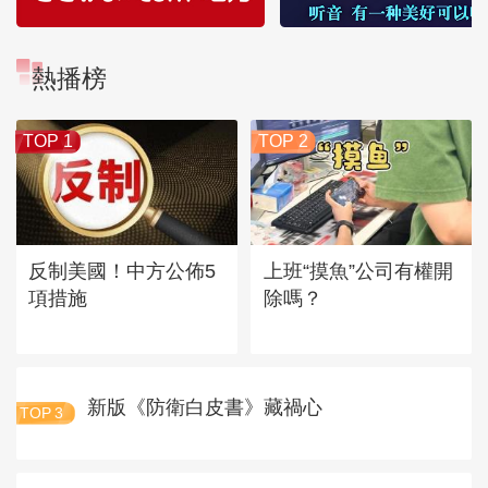
熱播榜
TOP 1
TOP 2
反制美國！中方公佈5
上班“摸魚”公司有權開
項措施
除嗎？
新版《防衛白皮書》藏禍心
TOP
3