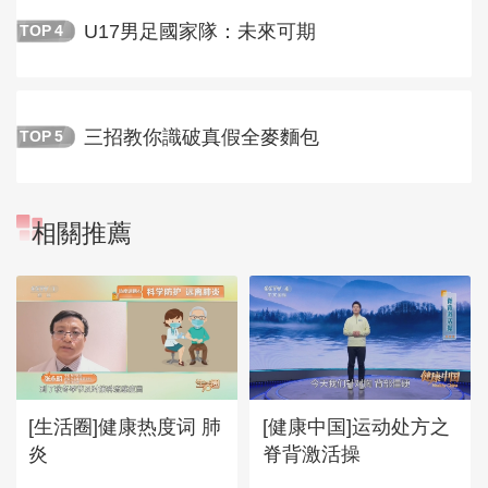
U17男足國家隊：未來可期
TOP
4
三招教你識破真假全麥麵包
TOP
5
相關推薦
[生活圈]健康热度词 肺
[健康中国]运动处方之
炎
脊背激活操