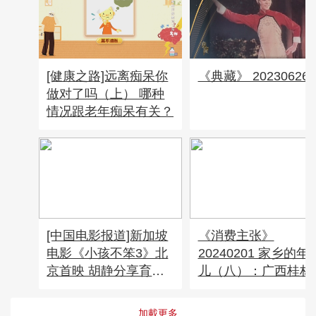
[健康之路]远离痴呆你
《典藏》 20230626
做对了吗（上） 哪种
情况跟老年痴呆有关？
[中国电影报道]新加坡
《消费主张》
电影《小孩不笨3》北
20240201 家乡的年
京首映 胡静分享育儿
儿（八）：广西桂林
观
加載更多