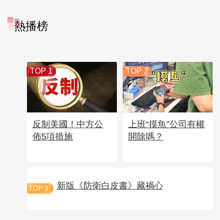
熱播榜
TOP 1
TOP 2
反制美國！中方公
上班“摸魚”公司有權
佈5項措施
開除嗎？
新版《防衛白皮書》藏禍心
TOP
3