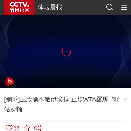
体坛晨报
[網球]王欣瑜不敵伊埃拉 止步WTA羅馬
簡介
站次輪
33