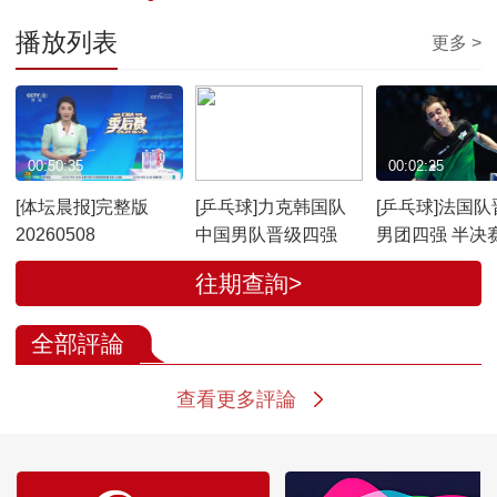
播放列表
更多 >
00:50:35
00:03:36
00:02:25
[体坛晨报]完整版
[乒乓球]力克韩国队
[乒乓球]法国队
20260508
中国男队晋级四强
男团四强 半决
中国队
往期查詢>
全部評論
查看更多評論