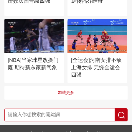
击败法国晋级四强
逆转福乔维奇
[NBA]当家球星改换门
[全运会]河南女排不敌
庭 期待新东家新气象
上海女排 无缘全运会
四强
加載更多