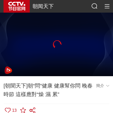
朝闻天下
[朝聞天下]朝“問”健康 健康幫你問 晚春
簡介
時節 這樣應對“燥 濕 累”
13