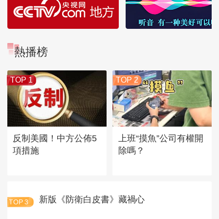
熱播榜
TOP 1
TOP 2
反制美國！中方公佈5
上班“摸魚”公司有權開
項措施
除嗎？
新版《防衛白皮書》藏禍心
TOP
3