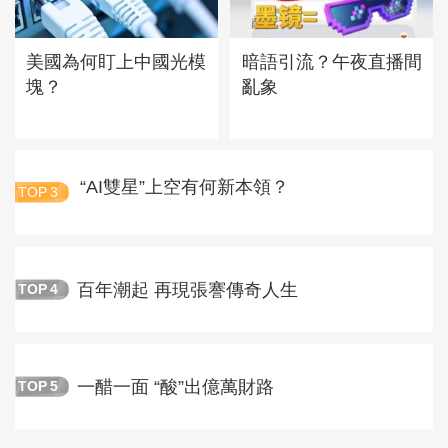
美國為何盯上中國光模
暗語引流？午夜直播間
塊？
亂象
“AI雙星”上空有何新本領？
TOP
3
百年潮起 再現張謇傳奇人生
TOP
4
一醋一面 “酸”出億萬財路
TOP
5