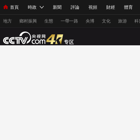
首頁
時政
新聞
評論
視頻
財經
體育
人民領袖習近平
直播
海外頻道
片庫
iPanda
欄目大全
聯播+
English
中國領導人
節目單
Монгол
聽音
央視快評
微視頻
習式妙語
主持人
地方
鄉村振興
生態
一帶一路
央博
文化
旅游
科
總台春晚
網絡春晚
共産黨員網
秧紀錄
紀錄片網
新聞
國內
國際
評論
經濟
軍事
科技
人民領袖習近平
聯播+
熱解讀
天天學習
習式妙
視頻
小央視頻
小央直播
直播中國
熊貓頻道
現場
前線
比劃
快看
藍海中國
新兵請入列
體育
直播
競猜
2026年世界盃
2026年冬奧會
VIP會員
CCTV奧林匹克頻道
生活體育大會
體育江湖