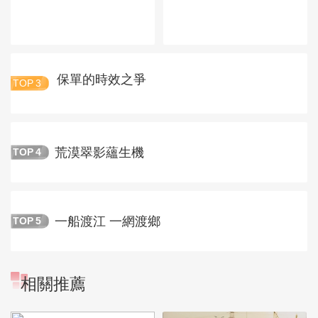
保單的時效之爭
TOP
3
荒漠翠影蘊生機
TOP
4
一船渡江 一網渡鄉
TOP
5
相關推薦