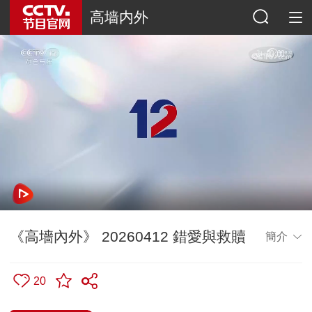
高墙内外
《高墻內外》 20260412 錯愛與救贖
簡介
20