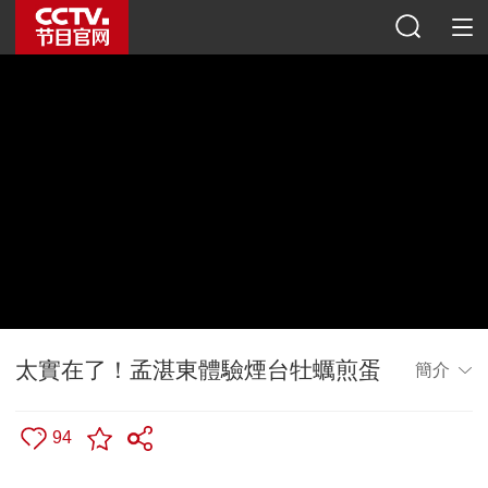
太實在了！孟湛東體驗煙台牡蠣煎蛋
簡介
94