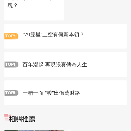
塊？
“AI雙星”上空有何新本領？
TOP
3
百年潮起 再現張謇傳奇人生
TOP
4
一醋一面 “酸”出億萬財路
TOP
5
相關推薦