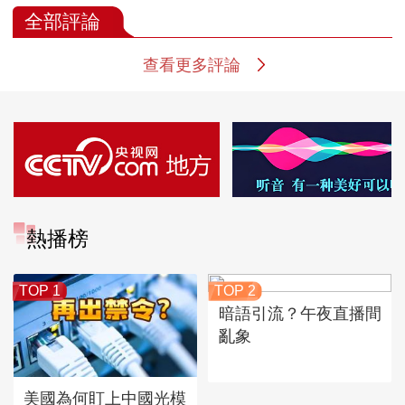
全部評論
查看更多評論
熱播榜
TOP 1
TOP 2
暗語引流？午夜直播間
亂象
美國為何盯上中國光模