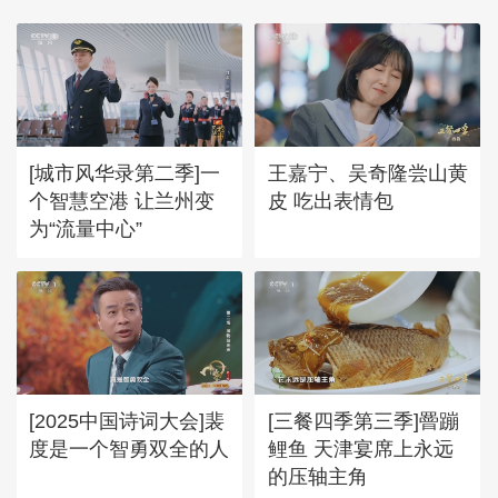
[城市风华录第二季]一
王嘉宁、吴奇隆尝山黄
个智慧空港 让兰州变
皮 吃出表情包
为“流量中心”
[2025中国诗词大会]裴
[三餐四季第三季]罾蹦
度是一个智勇双全的人
鲤鱼 天津宴席上永远
的压轴主角