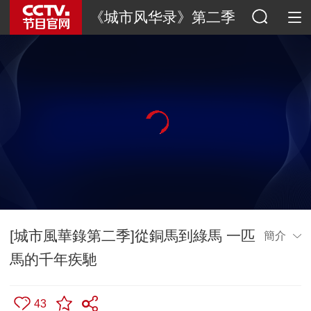
《城市风华录》第二季
[城市風華錄第二季]從銅馬到綠馬 一匹
簡介
馬的千年疾馳
43