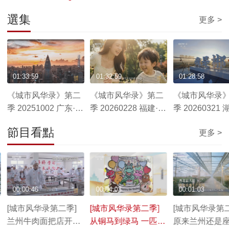
選集
更多 >
01:33:59
01:32:59
01:28:58
《城市风华录》第二
《城市风华录》第二
《城市风华录
季 20251002 广东·深
季 20260228 福建·莆
季 20260321 
圳篇
田篇
州篇
節目看點
更多 >
00:00:46
00:04:03
00:01:03
[城市风华录第二季]
[城市风华录第二季]
[城市风华录第二
兰州牛肉面把店开遍
从铜马到绿马 一匹马
原来兰州还是