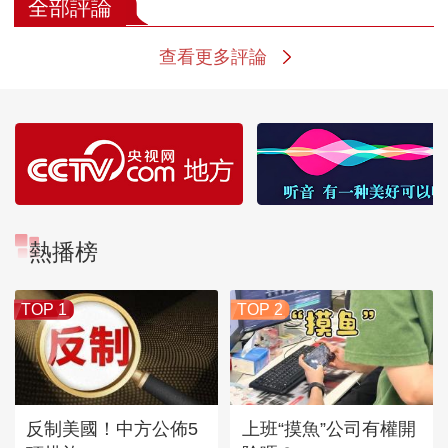
全部評論
查看更多評論
熱播榜
TOP 1
TOP 2
反制美國！中方公佈5
上班“摸魚”公司有權開