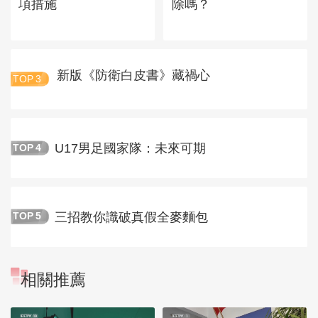
項措施
除嗎？
新版《防衛白皮書》藏禍心
TOP
3
U17男足國家隊：未來可期
TOP
4
三招教你識破真假全麥麵包
TOP
5
相關推薦