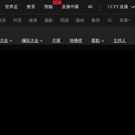
世界盃
教育
熊貓
直播中國
4K
CCTV.直播
式妙語
主持人
下載央視影音
熱解讀
天天學習
旅游
科普
健康
樂齡
閱讀
藝術
數智
5G
産業+
大全
欄目大全
片庫
熱播榜
看點
主持人
紀錄片網
國家大劇院
大型活動
科技
法治
文娛
人物
公益
圖片
習式妙語
央視快評
央視網評
光華銳評
鋒面
頻道
VR/AR
4K專區
全景新聞
請入列
人生第一次
人生第二次
冬奧會
CBA
NBA
中超
國足
國際足球
網球
綜
體育江湖
文化體育
冰雪道路
足球道路