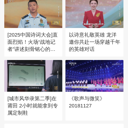
[2025中国诗词大会]直
以诗意礼敬英雄 龙洋
面烈焰！火场“战地记
邀你共赴一场穿越千年
者”讲述刻骨铭心的瞬
的英雄对话
间
[城市风华录第二季]在
《歌声与微笑》
莆田 2小时就能拿到专
20181127
属定制鞋