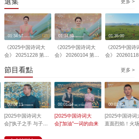
選集
更多 >
01:34:57
01:34:59
01:35:00
《2025中国诗词大
《2025中国诗词大
《2025中国诗
会》 20251228 第一
会》 20260104 第二
会》 2026011
场 春秋多佳日
场 润物细无声
场 山水有清音
節目看點
更多 >
00:01:11
00:01:14
00:02:45
[2025中国诗词大
[2025中国诗词大
[2025中国诗词
会]“执子之手 与子偕
会]“加油”一词的由来
直面烈焰！火场
老”原本所表达的竟然
记者”讲述刻骨