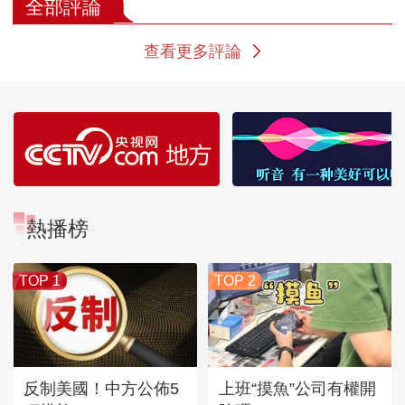
是战友情
瞬间
全部評論
查看更多評論
熱播榜
TOP 1
TOP 2
反制美國！中方公佈5
上班“摸魚”公司有權開