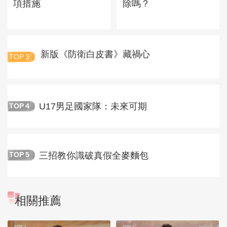
項措施
除嗎？
新版《防衛白皮書》藏禍心
TOP
3
U17男足國家隊：未來可期
TOP
4
三招教你識破真假全麥麵包
TOP
5
相關推薦