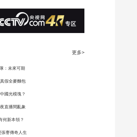
更多>
家隊：未來可期
真假全麥麵包
中國光模塊？
夜直播間亂象
空有何新本領？
現張謇傳奇人生