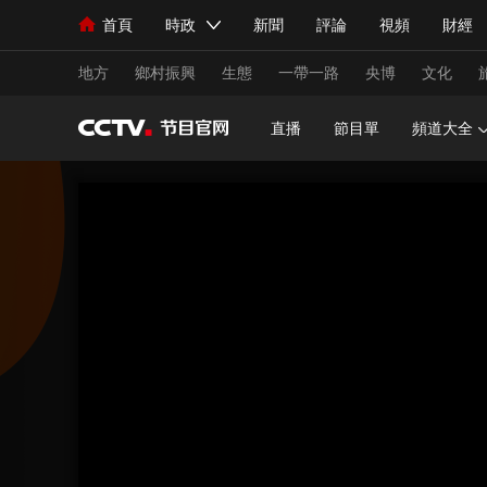
首頁
時政
新聞
評論
視頻
財經
人民領袖習近平
直播
海外頻道
片庫
iPanda
欄目大全
聯播+
English
中國領導人
節目單
Монгол
聽音
央視快評
微視頻
習
地方
鄉村振興
生態
一帶一路
央博
文化
直播
節目單
頻道大全
總台春晚
網絡春晚
共産黨員網
秧紀錄
新聞
國內
國際
評論
經濟
軍事
人民領袖習近平
聯播+
熱解讀
天天學習
視頻
小央視頻
小央直播
直播中國
熊貓
現場
前線
比劃
快看
藍海中國
新兵
體育
直播
競猜
2026年世界盃
2026
VIP會員
CCTV奧林匹克頻道
生活體育大會