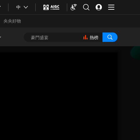
中
央央好物
熱榜
合體育
亞冬會