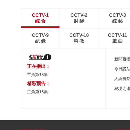
CCTV-1
CCTV-2
CCTV-3
綜 合
財 經
綜 藝
CCTV-9
CCTV-10
CCTV-11
紀 錄
科 教
戲 曲
新聞聯
正在播出：
今日説
主角第15集
人與自
精彩预告：
秘境之
主角第16集