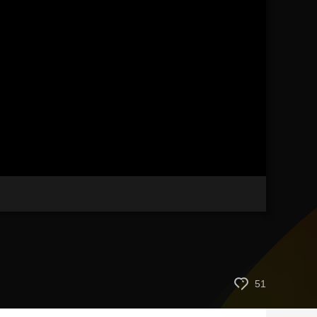
藝術
汽車
數智
5G
産業+
時尚
天氣
才藝
網展
央央好物
51