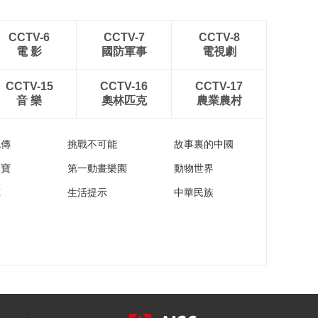
CCTV-6
CCTV-7
CCTV-8
電 影
國防軍事
電視劇
CCTV-15
CCTV-16
CCTV-17
音 樂
奧林匹克
農業農村
流傳
挑戰不可能
故事裏的中國
家寶
第一動畫樂園
動物世界
苑
生活提示
中華民族