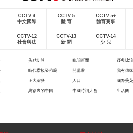
CCTV-4
CCTV-5
CCTV-5+
中文國際
體 育
體育賽事
CCTV-12
CCTV-13
CCTV-14
社會與法
新 聞
少 兒
播
焦點訪談
晚間新聞
經典咏
法
時代楷模發佈廳
開講啦
我有傳
然
正大綜藝
人口
國際藝
眼
典籍裏的中國
中國詩詞大會
生活圈