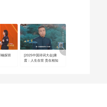
邵楠探班
[2025中国诗词大会]康
[你好时光]挑战制作“时
震：人生在世 贵在相知
生态瓶”