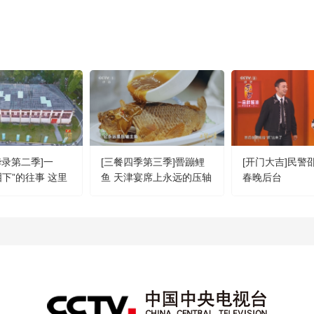
华录第二季]一
[三餐四季第三季]罾蹦鲤
[开门大吉]民警
泪下”的往事 这里
鱼 天津宴席上永远的压轴
春晚后台
女排的娘家”
主角