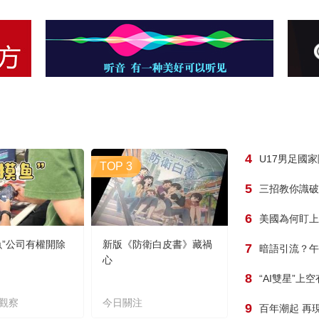
4
U17男足國
TOP 3
5
三招教你識破
6
美國為何盯上
魚”公司有權開除
新版《防衛白皮書》藏禍
7
暗語引流？午
心
8
“AI雙星”上
觀察
今日關注
9
百年潮起 再