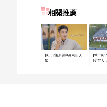
相關推薦
撒贝宁被新疆刺身刷新认
[城市风
知
段“催人
是“中国