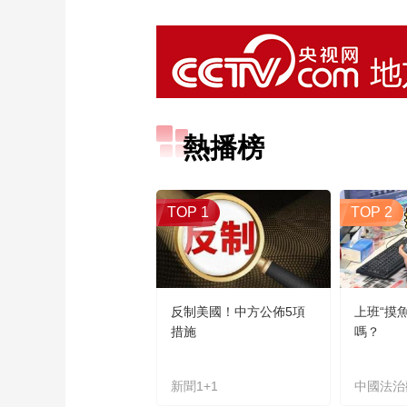
熱播榜
TOP 1
TOP 2
反制美國！中方公佈5項
上班“摸
措施
嗎？
新聞1+1
中國法治