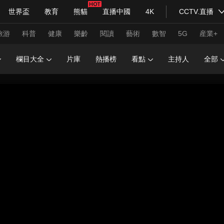
世界盃
教育
熊貓
直播中國
4K
CCTV.直播
式妙語
主持人
下載央視影音
熱解讀
天天學習
旅游
科普
健康
樂齡
閱讀
藝術
數智
5G
産業+
欄目大全
片庫
熱播榜
看點
主持人
全部
紀錄片網
國家大劇院
大型活動
科技
法治
文娛
人物
公益
圖片
習式妙語
央視快評
央視網評
光華銳評
鋒面
頻道
VR/AR
4K專區
全景新聞
請入列
人生第一次
人生第二次
年冬奧會
CBA
NBA
中超
國足
國際足球
網球
綜
體育江湖
文化體育
冰雪道路
足球道路