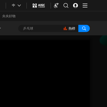
中
央央好物
熱榜
合體育
亞冬會