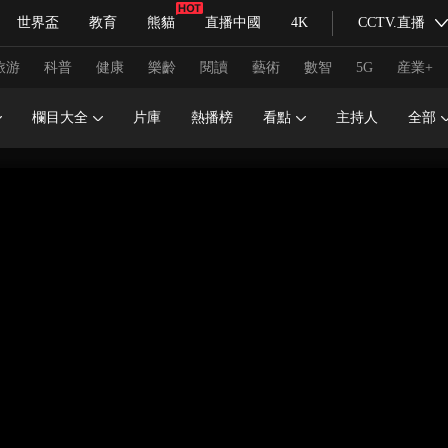
世界盃
教育
熊貓
直播中國
4K
CCTV.直播
式妙語
主持人
下載央視影音
熱解讀
天天學習
旅游
科普
健康
樂齡
閱讀
藝術
數智
5G
産業+
欄目大全
片庫
熱播榜
看點
主持人
全部
紀錄片網
國家大劇院
大型活動
科技
法治
文娛
人物
公益
圖片
習式妙語
央視快評
央視網評
光華銳評
鋒面
頻道
VR/AR
4K專區
全景新聞
請入列
人生第一次
人生第二次
冬奧會
CBA
NBA
中超
國足
國際足球
網球
綜
體育江湖
文化體育
冰雪道路
足球道路