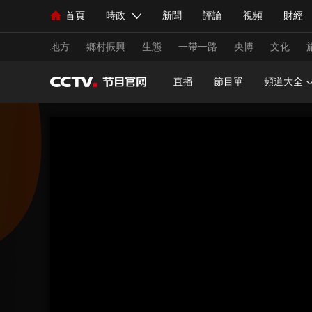
首頁
時政
新聞
評論
視頻
財經
人民領袖習近平
直播
海外頻道
片庫
iPanda
欄目大全
聯播+
English
中國領導人
節目單
Монгол
聽音
央視快評
微視頻
習
地方
鄉村振興
生態
一帶一路
央博
文化
直播
節目單
頻道大全
總台春晚
網絡春晚
共産黨員網
秧紀錄
新聞
國內
國際
評論
經濟
軍事
人民領袖習近平
聯播+
熱解讀
天天學習
視頻
小央視頻
小央直播
直播中國
熊貓
現場
前線
比劃
快看
藍海中國
新兵
體育
直播
競猜
2026年世界盃
2026年
VIP會員
CCTV奧林匹克頻道
生活體育大會