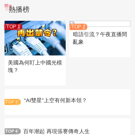
熱播榜
TOP 1
TOP 2
暗語引流？午夜直播間
亂象
美國為何盯上中國光模
塊？
“AI雙星”上空有何新本領？
TOP
3
百年潮起 再現張謇傳奇人生
TOP
4