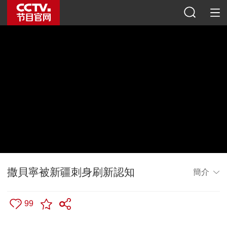
撒貝寧被新疆刺身刷新認知
簡介
99