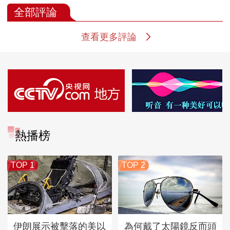
全部評論
查看更多評論
熱播榜
TOP 1
TOP 2
伊朗展示被擊落的美以
為何戴了太陽鏡反而頭