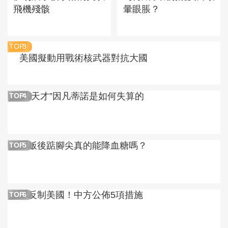
飛機殘骸
暈眼脹？
TOP
3
美國擬動用戰術核武器對抗大國
“天才”因凡蒂諾是如何失算的
TOP
4
飯後踮腳尖真的能降血糖嗎？
TOP
5
反制美國！中方公佈5項措施
TOP
6