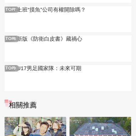
上班“摸魚”公司有權開除嗎？
TOP
7
新版《防衛白皮書》藏禍心
TOP
8
U17男足國家隊：未來可期
TOP
9
相關推薦