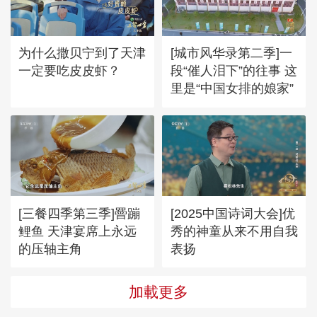
为什么撒贝宁到了天津
[城市风华录第二季]一
一定要吃皮皮虾？
段“催人泪下”的往事 这
里是“中国女排的娘家”
[三餐四季第三季]罾蹦
[2025中国诗词大会]优
鲤鱼 天津宴席上永远
秀的神童从来不用自我
的压轴主角
表扬
加載更多