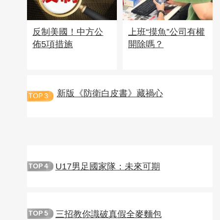
反制美國！中方公
上班“摸魚”公司有權
佈5項措施
開除嗎？
新版《防衛白皮書》藏禍心
TOP
3
U17男足國家隊：未來可期
TOP
4
三招教你識破真假全麥麵包
TOP
5