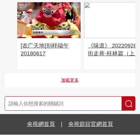
[农广天地]别样端午
《味道》 20220928
20180617
街走巷·桂林篇（上
加載更多
央視網首頁
|
央視節目官網首頁
京ICP備10003349號-1
中央廣播電視總台
央視網
版權所有