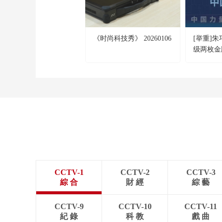
《时尚科技秀》 20260106
[举重]朱
级两枚金
CCTV-1
CCTV-2
CCTV-3
綜 合
財 經
綜 藝
CCTV-9
CCTV-10
CCTV-11
紀 錄
科 教
戲 曲