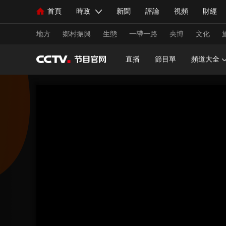
首頁
時政
新聞
評論
視頻
財經
人民領袖習近平
直播
海外頻道
片庫
iPanda
欄目大全
聯播+
English
中國領導人
節目單
Монгол
聽音
央視快評
微視頻
習
地方
鄉村振興
生態
一帶一路
央博
文化
直播
節目單
頻道大全
總台春晚
網絡春晚
共産黨員網
秧紀錄
新聞
國內
國際
評論
經濟
軍事
人民領袖習近平
聯播+
熱解讀
天天學習
視頻
小央視頻
小央直播
直播中國
熊貓
現場
前線
比劃
快看
藍海中國
新兵
體育
直播
競猜
2026年世界盃
2026年
VIP會員
CCTV奧林匹克頻道
生活體育大會