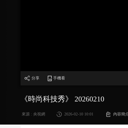
財經
教育
鄉村振興
生態環境
一帶一路
大國智造
大國展會
大國保險
雲頂對話
CCTV.節目官網
直播
節目單
欄目
片庫
分享
手機看
《時尚科技秀》 20260210
來源 : 央視網
2026-02-10 10:01
內容簡