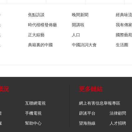
播
焦點訪談
晚間新聞
經典咏
法
時代楷模發佈廳
開講啦
我有傳
然
正大綜藝
人口
國際藝
眼
典籍裏的中國
中國詩詞大會
生活圈
概況
更多鏈結
互聯網電視
網上有害信息舉報專區
音
手機電視
辟謠平台
法律顧問
媒
幫助中心
望海熱線
人才招聘