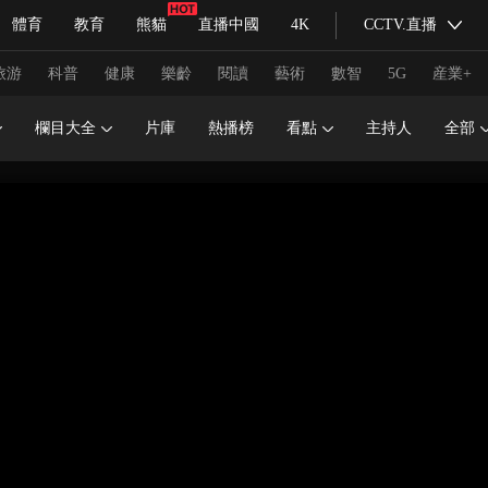
體育
教育
熊貓
直播中國
4K
CCTV.直播
式妙語
主持人
下載央視影音
熱解讀
天天學習
旅游
科普
健康
樂齡
閱讀
藝術
數智
5G
産業+
欄目大全
片庫
熱播榜
看點
主持人
全部
紀錄片網
國家大劇院
大型活動
科技
法治
文娛
人物
公益
圖片
習式妙語
央視快評
央視網評
光華銳評
鋒面
頻道
VR/AR
4K專區
全景新聞
請入列
人生第一次
人生第二次
冬奧會
CBA
NBA
中超
國足
國際足球
網球
綜
體育江湖
文化體育
冰雪道路
足球道路