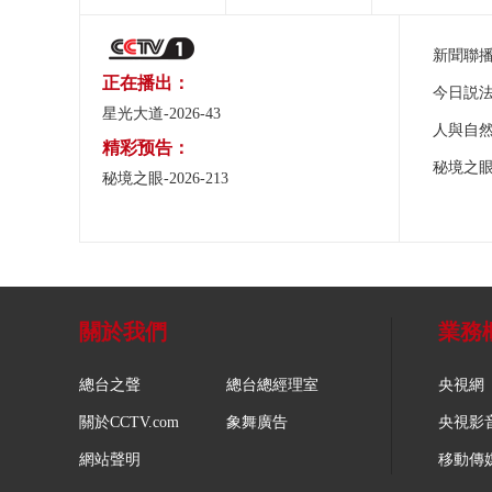
新聞聯
正在播出：
今日説
星光大道-2026-43
人與自
精彩预告：
秘境之
秘境之眼-2026-213
關於我們
業務
總台之聲
總台總經理室
央視網
關於CCTV.com
象舞廣告
央視影
網站聲明
移動傳