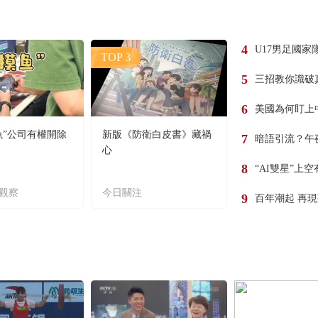
4
U17男足國家
TOP 3
5
三招教你識破
6
美國為何盯上
魚”公司有權開除
新版《防衛白皮書》藏禍
7
暗語引流？午
心
8
“AI雙星”上
觀察
今日關注
9
百年潮起 再