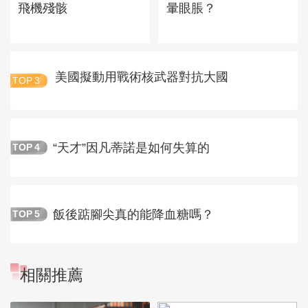
飛機殘骸
暈眼脹？
美國擬動用戰術核武器對抗大國
TOP
3
“天才”因凡蒂諾是如何失算的
TOP
4
飯後踮腳尖真的能降血糖嗎？
TOP
5
相關推薦