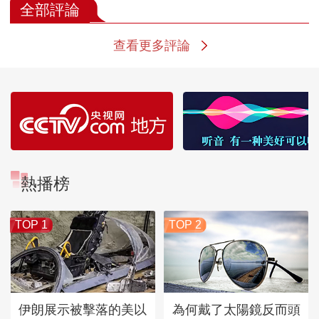
全部評論
查看更多評論
熱播榜
TOP 1
TOP 2
伊朗展示被擊落的美以
為何戴了太陽鏡反而頭