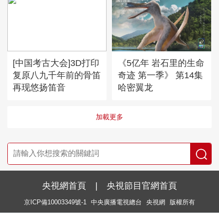
[中国考古大会]3D打印
《5亿年 岩石里的生命
复原八九千年前的骨笛
奇迹 第一季》 第14集
再现悠扬笛音
哈密翼龙
加載更多
央視網首頁
|
央視節目官網首頁
京ICP備10003349號-1
中央廣播電視總台
央視網
版權所有