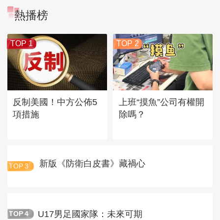
熱播榜
TOP 1
TOP 2
反制美國！中方公佈5
上班“摸魚”公司有權開
項措施
除嗎？
新版《防衛白皮書》藏禍心
TOP
3
U17男足國家隊：未來可期
TOP
4