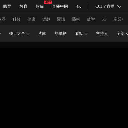
體育
教育
熊貓
直播中國
4K
CCTV.直播
式妙語
主持人
下載央視影音
熱解讀
天天學習
旅游
科普
健康
樂齡
閱讀
藝術
數智
5G
産業+
欄目大全
片庫
熱播榜
看點
主持人
全部
紀錄片網
國家大劇院
大型活動
科技
法治
文娛
人物
公益
圖片
習式妙語
央視快評
央視網評
光華銳評
鋒面
頻道
VR/AR
4K專區
全景新聞
請入列
人生第一次
人生第二次
冬奧會
CBA
NBA
中超
國足
國際足球
網球
綜
體育江湖
文化體育
冰雪道路
足球道路