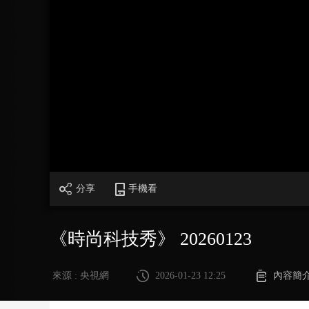
財經
教育
鄉村振興
生態環境
一帶一路
大國智造
大國展會
大國保險
雲頂對話
CCTV.節目官網
直播
節目單
欄目
片庫
分享
手機看
《時尚科技秀》 20260123
來源 : 央視網
2026-01-23 12:25
內容簡