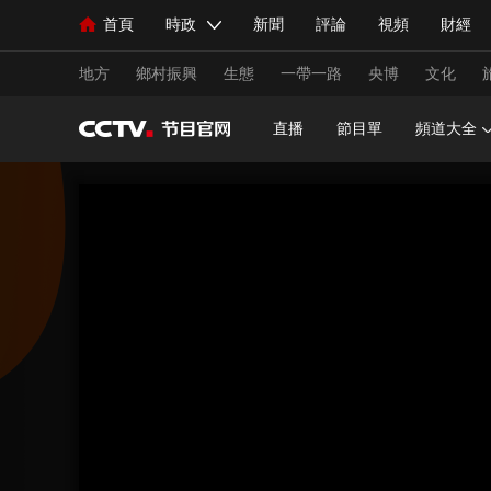
首頁
時政
新聞
評論
視頻
財經
人民領袖習近平
直播
海外頻道
片庫
iPanda
欄目大全
聯播+
English
中國領導人
節目單
Монгол
聽音
央視快評
微視頻
習
地方
鄉村振興
生態
一帶一路
央博
文化
直播
節目單
頻道大全
總台春晚
網絡春晚
共産黨員網
秧紀錄
新聞
國內
國際
評論
經濟
軍事
人民領袖習近平
聯播+
熱解讀
天天學習
視頻
小央視頻
小央直播
直播中國
熊貓
現場
前線
比劃
快看
藍海中國
新兵
體育
直播
競猜
2026年世界盃
2026年
VIP會員
CCTV奧林匹克頻道
生活體育大會