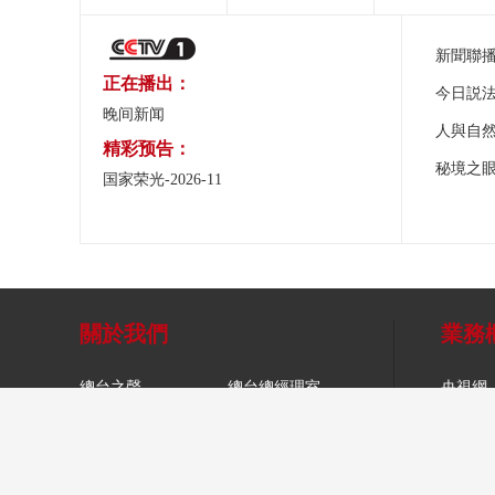
新聞聯
正在播出：
今日説
晚间新闻
人與自
精彩预告：
秘境之
国家荣光-2026-11
關於我們
業務
總台之聲
總台總經理室
央視網
關於CCTV.com
象舞廣告
央視影
網站聲明
移動傳