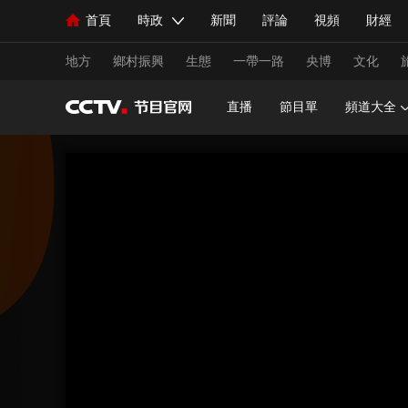
首頁
時政
新聞
評論
視頻
財經
人民領袖習近平
直播
海外頻道
片庫
iPanda
欄目大全
聯播+
English
中國領導人
節目單
Монгол
聽音
央視快評
微視頻
習
地方
鄉村振興
生態
一帶一路
央博
文化
直播
節目單
頻道大全
總台春晚
網絡春晚
共産黨員網
秧紀錄
新聞
國內
國際
評論
經濟
軍事
人民領袖習近平
聯播+
熱解讀
天天學習
視頻
小央視頻
小央直播
直播中國
熊貓
現場
前線
比劃
快看
藍海中國
新兵
體育
直播
競猜
2026年世界盃
2026年
VIP會員
CCTV奧林匹克頻道
生活體育大會