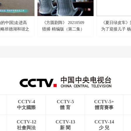
山的中国]走进高
《方圆剧阵》 20210509
《夏日绿皮车》
领略班德湖和谐之
猎捕·精编版（第二集）
为了迎接儿子 
休工一天
CCTV-4
CCTV-5
CCTV-5+
中文國際
體 育
體育賽事
CCTV-12
CCTV-13
CCTV-14
社會與法
新 聞
少 兒