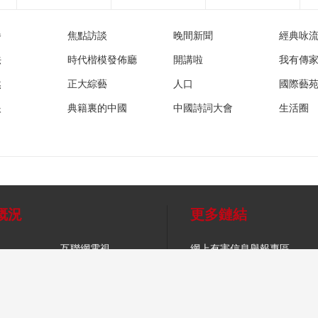
播
焦點訪談
晚間新聞
經典咏
法
時代楷模發佈廳
開講啦
我有傳
然
正大綜藝
人口
國際藝
眼
典籍裏的中國
中國詩詞大會
生活圈
概況
更多鏈結
互聯網電視
網上有害信息舉報專區
音
手機電視
辟謠平台
法律顧問
媒
幫助中心
望海熱線
人才招聘