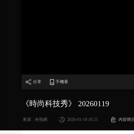
財經
教育
鄉村振興
生態環境
一帶一路
大國智造
大國展會
大國保險
雲頂對話
CCTV.節目官網
直播
節目單
欄目
片庫
分享
手機看
《時尚科技秀》 20260119
來源 : 央視網
2026-01-19 10:25
內容簡