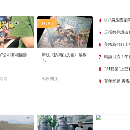
4
U17男足國家
TOP 3
5
三招教你識破
6
美國為何盯上
魚”公司有權開除
新版《防衛白皮書》藏禍
7
暗語引流？午
心
8
“AI雙星”上
觀察
今日關注
9
百年潮起 再