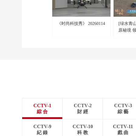
《时尚科技秀》 20260114
[绿水青
原秘境 
美
CCTV-1
CCTV-2
CCTV-3
綜 合
財 經
綜 藝
CCTV-9
CCTV-10
CCTV-11
紀 錄
科 教
戲 曲