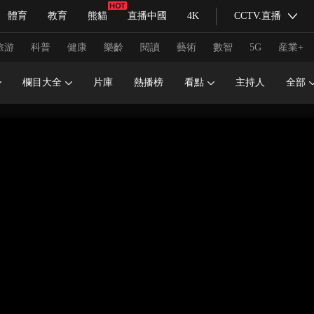
體育
教育
熊貓
直播中國
4K
CCTV.直播
式妙語
主持人
下載央視影音
熱解讀
天天學習
旅游
科普
健康
樂齡
閱讀
藝術
數智
5G
産業+
欄目大全
片庫
熱播榜
看點
主持人
全部
紀錄片網
國家大劇院
大型活動
科技
法治
文娛
人物
公益
圖片
習式妙語
央視快評
央視網評
光華銳評
鋒面
頻道
VR/AR
4K專區
全景新聞
請入列
人生第一次
人生第二次
冬奧會
CBA
NBA
中超
國足
國際足球
網球
綜
體育江湖
文化體育
冰雪道路
足球道路