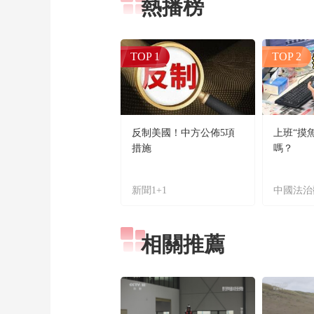
熱播榜
TOP 1
TOP 2
反制美國！中方公佈5項
上班“摸
措施
嗎？
新聞1+1
中國法治
相關推薦