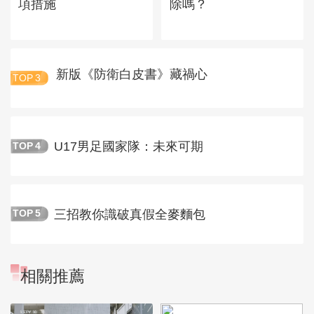
項措施
除嗎？
新版《防衛白皮書》藏禍心
TOP
3
U17男足國家隊：未來可期
TOP
4
三招教你識破真假全麥麵包
TOP
5
相關推薦