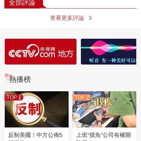
全部評論
查看更多評論
熱播榜
TOP 1
TOP 2
反制美國！中方公佈5
上班“摸魚”公司有權開