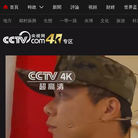
首頁
時政
新聞
評論
視頻
財經
世界盃
人民領袖習近平
直播
海外頻道
片庫
iPanda
欄目大全
聯播+
English
中國領導人
節目單
Монгол
聽音
央視快評
微視頻
習式妙語
主持人
地方
鄉村振興
生態
一帶一路
央博
文化
旅游
科
總台春晚
網絡春晚
共産黨員網
秧紀錄
紀錄片網
新聞
國內
國際
評論
經濟
軍事
科技
人民領袖習近平
聯播+
熱解讀
天天學習
習式妙
視頻
小央視頻
小央直播
直播中國
熊貓頻道
現場
前線
比劃
快看
藍海中國
新兵請入列
體育
直播
競猜
2026年世界盃
2026年冬奧會
VIP會員
CCTV奧林匹克頻道
生活體育大會
體育江湖