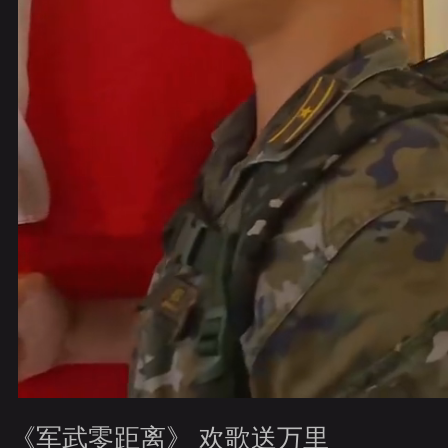
財經
教育
鄉村振興
生態環境
一帶一路
央博
大國智造
大國展會
大國保險
雲頂對話
雲起
CCTV.節目官網
直播
節目單
欄目
片庫
收視
《军武零距离》 欢歌送万里