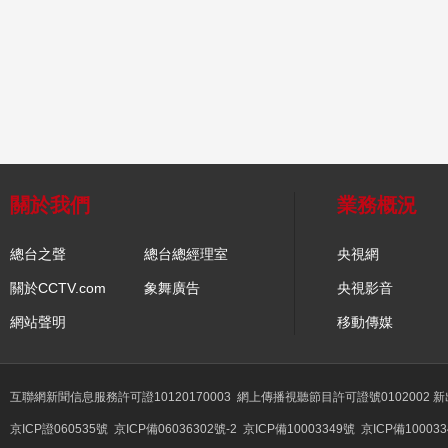
關於我們
業務概況
總台之聲
總台總經理室
央視網
關於CCTV.com
象舞廣告
央視影音
網站聲明
移動傳媒
互聯網新聞信息服務許可證10120170003
網上傳播視聽節目許可證號0102002 
京ICP證060535號
京ICP備06036302號-2
京ICP備10003349號
京ICP備100033