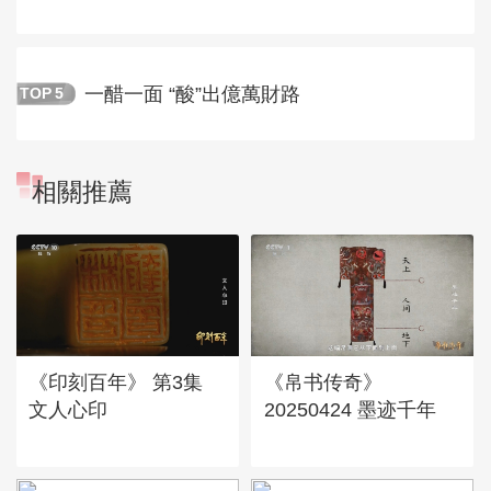
一醋一面 “酸”出億萬財路
TOP
5
相關推薦
《印刻百年》 第3集
《帛书传奇》
文人心印
20250424 墨迹千年