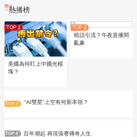
熱播榜
TOP 1
TOP 2
暗語引流？午夜直播間
亂象
美國為何盯上中國光模
塊？
“AI雙星”上空有何新本領？
TOP
3
百年潮起 再現張謇傳奇人生
TOP
4