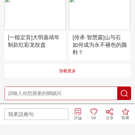
[一槌定音]大明嘉靖年
[传承·智慧篇]山与石
制款红彩龙纹盘
如何成为永不褪色的颜
料？
加載更多
央視網首頁
|
央視節目官網首頁
我來説兩句
收藏
評論
94
分享
京ICP備10003349號-1
中央廣播電視總台
央視網
版權所有