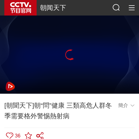
朝闻天下
[朝聞天下]朝“問”健康 三類高危人群冬
簡介
季需要格外警惕熱射病
36