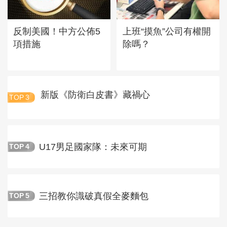
反制美國！中方公佈5
上班“摸魚”公司有權開
項措施
除嗎？
新版《防衛白皮書》藏禍心
TOP
3
U17男足國家隊：未來可期
TOP
4
三招教你識破真假全麥麵包
TOP
5