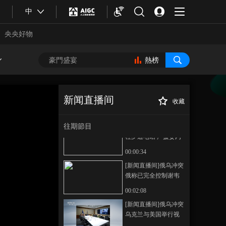
[新闻直播间]美军在委
中
附近海域扣押一艘油
轮 白宫称将没收被扣
央央好物
00:00:39
押油轮所载石油
[新闻直播间]美军在委
内瑞拉附近海域扣押
熱榜
一艘油轮·古巴国家主
00:00:25
席表示 美方行为是对
[新闻直播间]古特雷斯
委内瑞拉侵略行动的
对美委紧张局势升级
新闻直播间
升级
收藏
表示关切
00:00:47
[新闻直播间]民生
正在播放
一件事 北京 物业引入数字化管
往期節目
[新闻直播间]普京与马
理系统 提升服务品质
杜罗通电话 声援委内
瑞拉人民
00:00:34
[新闻直播间]俄乌冲突
俄称已完全控制谢韦
尔斯克市 乌方否认
00:02:08
合體育
亞冬會
[新闻直播间]俄乌冲突
乌克兰与美国举行视
频会晤 讨论安全保障