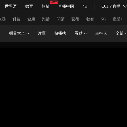
世界盃
教育
熊貓
直播中國
4K
CCTV.直播
式妙語
主持人
下載央視影音
熱解讀
天天學習
旅游
科普
健康
樂齡
閱讀
藝術
數智
5G
産業+
欄目大全
片庫
熱播榜
看點
主持人
全部
紀錄片網
國家大劇院
大型活動
科技
法治
文娛
人物
公益
圖片
習式妙語
央視快評
央視網評
光華銳評
鋒面
頻道
VR/AR
4K專區
全景新聞
請入列
人生第一次
人生第二次
冬奧會
CBA
NBA
中超
國足
國際足球
網球
綜
體育江湖
文化體育
冰雪道路
足球道路