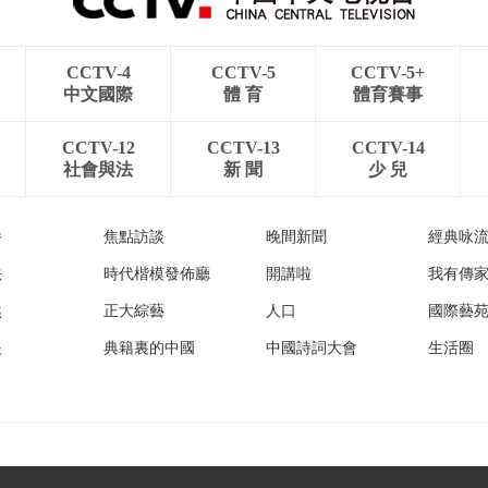
CCTV-4
CCTV-5
CCTV-5+
中文國際
體 育
體育賽事
CCTV-12
CCTV-13
CCTV-14
社會與法
新 聞
少 兒
播
焦點訪談
晚間新聞
經典咏
法
時代楷模發佈廳
開講啦
我有傳
然
正大綜藝
人口
國際藝
眼
典籍裏的中國
中國詩詞大會
生活圈