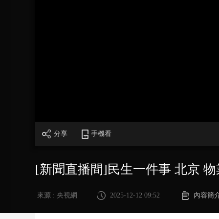
財經
教育
鄉村振興
生態環境
一帶一路
大國智造
大國展會
大國保險
雲頂對話
CCTV.節目官網
直播
節目單
欄目
片庫
分享
手機看
[新聞直播間]民生一件事 北京 
來源 : 央視網
2025-12-12 09:52
內容簡