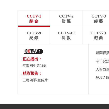
CCTV-1
CCTV-2
CCTV-3
綜 合
財 經
綜 藝
CCTV-9
CCTV-10
CCTV-11
紀 錄
科 教
戲 曲
新聞聯
正在播出：
今日説
江海潮生第24集
人與自
精彩预告：
秘境之
三餐四季-宣传片