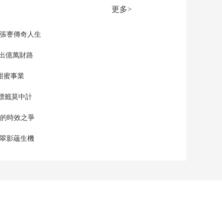
更多>
現張謇傳奇人生
”出億萬財路
甜蜜事業
標籤莫中計
單的時效之爭
漠翠影蘊生機