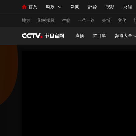
首頁
時政
新聞
評論
視頻
財經
人民領袖習近平
直播
海外頻道
片庫
iPanda
欄目大全
聯播+
English
中國領導人
節目單
Монгол
聽音
央視快評
微視頻
習
地方
鄉村振興
生態
一帶一路
央博
文化
直播
節目單
頻道大全
總台春晚
網絡春晚
共産黨員網
秧紀錄
新聞
國內
國際
評論
經濟
軍事
人民領袖習近平
聯播+
熱解讀
天天學習
視頻
小央視頻
小央直播
直播中國
熊貓
現場
前線
比劃
快看
藍海中國
新兵
體育
直播
競猜
2026年世界盃
2026年
VIP會員
CCTV奧林匹克頻道
生活體育大會