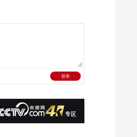
何旨在驱逐巴勒斯坦
00:00:36
人的企图
[新闻直播间]媒体称以
色列与伊朗再次发生
冲突风险上升
00:02:41
[新闻直播间]保加利亚
政府宣布辞职
00:00:40