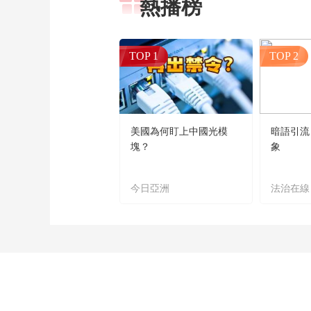
熱播榜
TOP 1
TOP 2
美國為何盯上中國光模
暗語引流
塊？
象
今日亞洲
法治在線