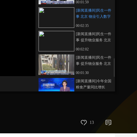
00:01:59
藝術
汽車
數智
5G
産業+
[新闻直播间]民生一件
事 北京 物业引入数字
時尚
天氣
才藝
網展
央央好物
化管理系统 提升服务
00:02:35
品质
[新闻直播间]民生一件
事·提升物业服务 北京
AI摄像头自主识别风
00:02:02
险 提升应急处理能力
[新闻直播间]民生一件
事·提升物业服务 北京
“北京物业”推动服务可
00:01:30
视化 提升监管效能
[新闻直播间]今年全国
粮食产量同比增长
1.2% 实现丰收
00:00:30
[新闻直播间]巴以局势
恶劣天气席卷加沙 流
离失所者无能为力
00:02:09
13
[新闻直播间]巴以局势
·埃及外长表示 反对任