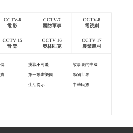
CCTV-6
CCTV-7
CCTV-8
電 影
國防軍事
電視劇
CCTV-15
CCTV-16
CCTV-17
音 樂
奧林匹克
農業農村
流傳
挑戰不可能
故事裏的中國
家寶
第一動畫樂園
動物世界
苑
生活提示
中華民族