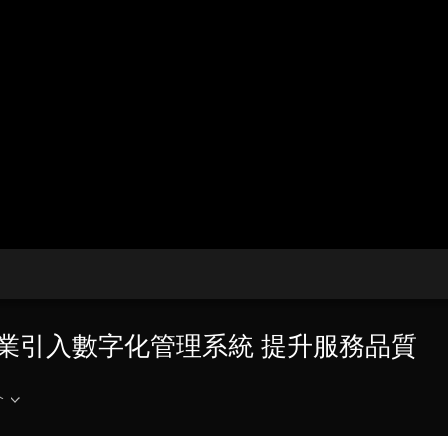
央博
非遺
文化
旅游
科普
健康
樂齡
閱讀
雲起
超級工廠
智敬中國
全民健康
顏選攻略
海洋
收視榜
總台企業白名單
物業引入數字化管理系統 提升服務品質
介