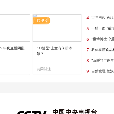
4
百年潮起 再
TOP 3
5
一醋一面 “酸
6
“蜜蜂博士”的
？午夜直播間亂
“AI雙星”上空有何新本
7
教你看懂食品
領？
8
“沉睡”4年保
共同關注
9
自然秘境 荒