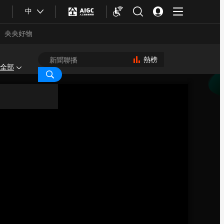
中
央央好物
熱榜
全部
合體育
亞冬會