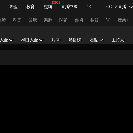
世界盃
教育
熊貓
直播中國
4K
CCTV.直播
式妙語
主持人
下載央視影音
熱解讀
天天學習
旅游
科普
健康
樂齡
閱讀
藝術
數智
5G
産業+
大全
欄目大全
片庫
熱播榜
看點
主持人
紀錄片網
國家大劇院
大型活動
科技
法治
文娛
人物
公益
圖片
習式妙語
央視快評
央視網評
光華銳評
鋒面
頻道
VR/AR
4K專區
全景新聞
請入列
人生第一次
人生第二次
冬奧會
CBA
NBA
中超
國足
國際足球
網球
綜
體育江湖
文化體育
冰雪道路
足球道路