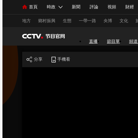
首頁
時政
新聞
評論
視頻
財經
人民領袖習近平
直播
海外頻道
片庫
iPanda
欄目大全
聯播+
English
中國領導人
節目單
Монгол
聽音
央視快評
微視頻
習
地方
鄉村振興
生態
一帶一路
央博
文化
直播
節目單
頻道
總台春晚
網絡春晚
共産黨員網
秧紀錄
分享
手機看
新聞
國內
國際
評論
經濟
軍事
人民領袖習近平
聯播+
熱解讀
天天學習
視頻
小央視頻
小央直播
直播中國
熊貓
現場
前線
比劃
快看
藍海中國
新兵
體育
直播
競猜
2026年世界盃
2026年
VIP會員
CCTV奧林匹克頻道
生活體育大會