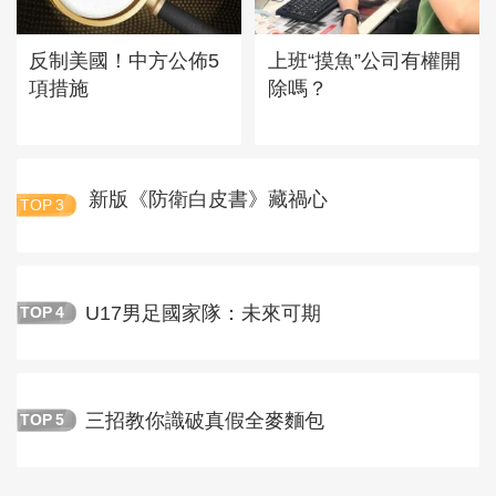
反制美國！中方公佈5
上班“摸魚”公司有權開
項措施
除嗎？
新版《防衛白皮書》藏禍心
TOP
3
U17男足國家隊：未來可期
TOP
4
三招教你識破真假全麥麵包
TOP
5