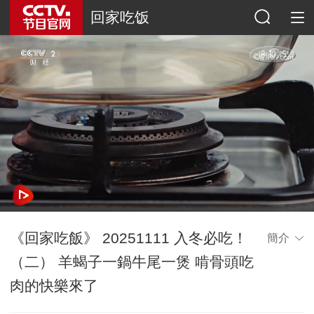
回家吃饭
《回家吃飯》 20251111 入冬必吃！
簡介
（二） 羊蝎子一鍋牛尾一煲 啃骨頭吃
肉的快樂來了