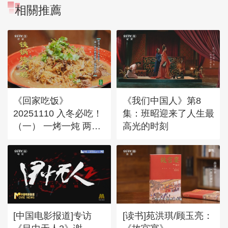
相關推薦
《回家吃饭》
《我们中国人》第8
20251110 入冬必吃！
集：班昭迎来了人生最
（一） 一烤一炖 两
高光的时刻
大“暖冬神器”把幸福感
拉满！
[中国电影报道]专访
[读书]苑洪琪/顾玉亮：