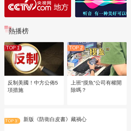
熱播榜
TOP 1
TOP 2
反制美國！中方公佈5
上班“摸魚”公司有權開
項措施
除嗎？
新版《防衛白皮書》藏禍心
TOP
3